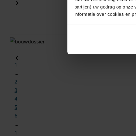
partijen) uw gedrag op onze 
informatie over cookies en p
gemeente
adre
medemblik
mede
1
...
2
3
4
5
6
...
1