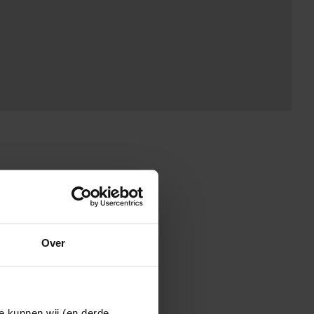
Over
e kunnen wij (en derde