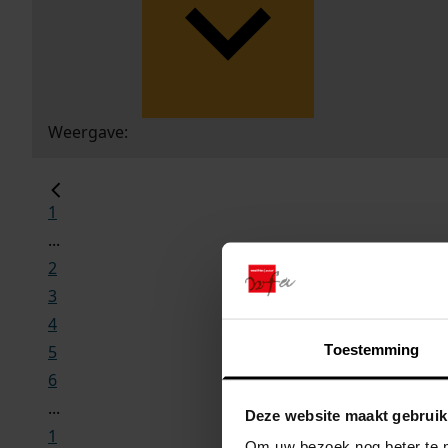
Weergave:
1
...
2
3
4
Toestemming
5
6
...
Deze website maakt gebruik
1
Om uw bezoek nog beter te m