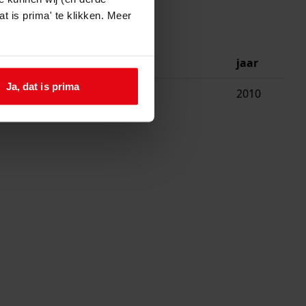
t is prima' te klikken. Meer
jaar
Ja, dat is prima
g met garage
2010