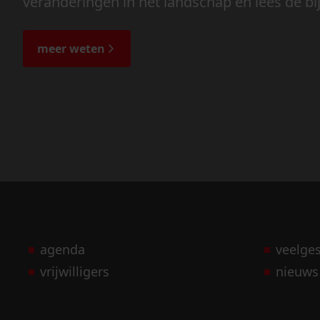
veranderingen in het landschap en lees de bi
meer weten
agenda
veelge
vrijwilligers
nieuws