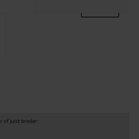
zoektips
 of juist breder: