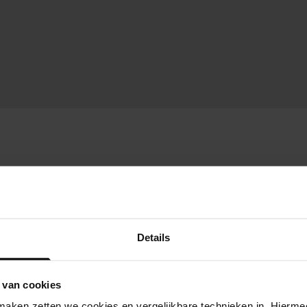
Details
 van cookies
aken zetten we cookies en vergelijkbare technieken in. Hierme