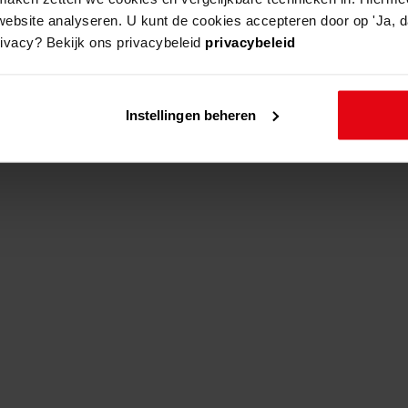
website analyseren. U kunt de cookies accepteren door op 'Ja, da
rivacy? Bekijk ons privacybeleid
privacybeleid
s
beschrijving
Instellingen beheren
mblik, bolder 2
oprichten van een wonin