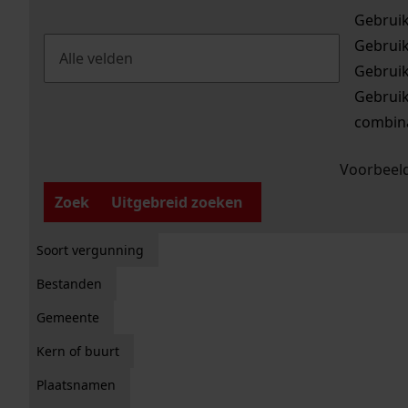
Gebrui
Gebrui
Gebrui
Gebrui
combina
Voorbeeld
Zoek
Uitgebreid zoeken
Soort vergunning
Bestanden
Gemeente
Kern of buurt
Plaatsnamen