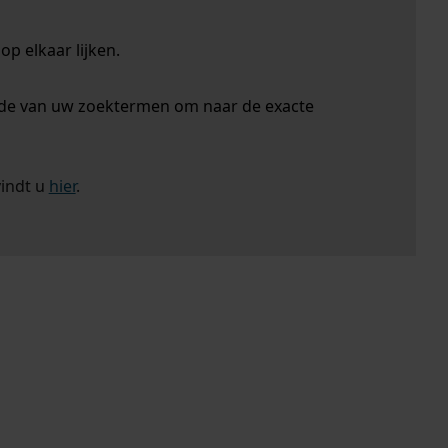
p elkaar lijken.
nde van uw zoektermen om naar de exacte
vindt u
hier
.