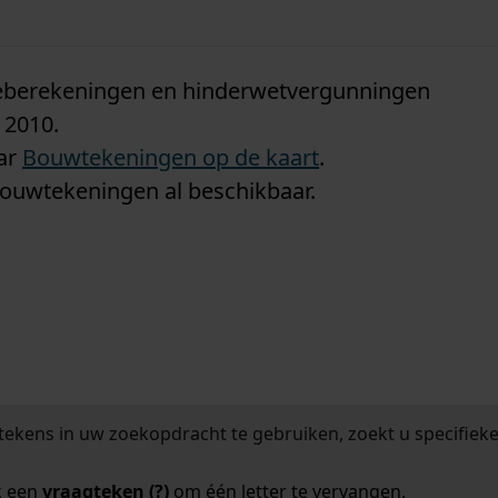
n
tieberekeningen en hinderwetvergunningen
 2010.
aar
Bouwtekeningen op de kaart
.
bouwtekeningen al beschikbaar.
tekens in uw zoekopdracht te gebruiken, zoekt u specifieker
k een
vraagteken (?)
om één letter te vervangen.