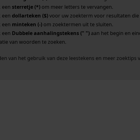
k een
sterretje (*)
om meer letters te vervangen.
k een
dollarteken ($)
voor uw zoekterm voor resultaten die o
k een
minteken (-)
om zoektermen uit te sluiten.
k een
Dubbele aanhalingstekens (" ")
aan het begin en ei
tie van woorden te zoeken.
en van het gebruik van deze leestekens en meer zoektips 