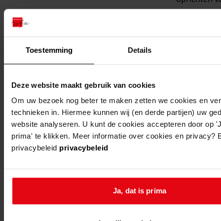
kwekerij vo
bloemisteri
wijdenes
wijdenes, b
hinderwetv
Toestemming
Details
40
voor esso n
n.v. voor he
Deze website maakt gebruik van cookies
oprichten v
Om uw bezoek nog beter te maken zetten we cookies en verg
ondergron
technieken in. Hiermee kunnen wij (en derde partijen) uw ge
benzinebew
website analyseren. U kunt de cookies accepteren door op 'J
met aftapin
prima' te klikken. Meer informatie over cookies en privacy? 
privacybeleid
privacybeleid
spanbroek
spanbroek,
bouw schuu
b b 88
Ja, dat is prima
1
...