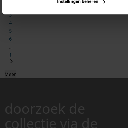
Instellingen beheren
2
3
4
5
6
...
1
Meer
doorzoek de
collectie via de