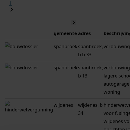
1
gemeente
adres
beschrijvin
spanbroek
spanbroek,
verbouwing
b b 33
spanbroek
spanbroek,
verbouwing
b 13
lagere schoo
autogarage
woning
wijdenes
wijdenes, b
hinderwetv
34
voor f. sing
wijdenes vo
oprichten v