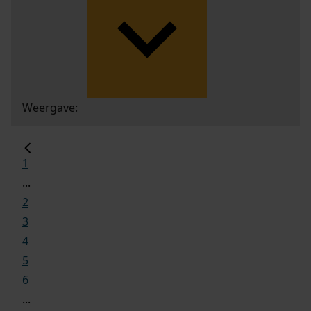
Weergave:
1
...
2
3
4
5
6
...