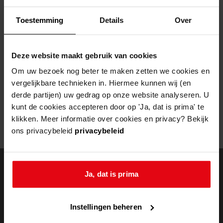
Helaas, er is een fout opgetreden
Toestemming
Details
Over
Door een fout tijdens het verwerken van deze pagina is het niet
mogelijk om deze pagina te kunnen bekijken.
Deze website maakt gebruik van cookies
404
- Not Found
Om uw bezoek nog beter te maken zetten we cookies en
vergelijkbare technieken in. Hiermee kunnen wij (en
Mogelijk kunt u deze pagina niet bezoeken door:
derde partijen) uw gedrag op onze website analyseren. U
kunt de cookies accepteren door op 'Ja, dat is prima' te
een
verouderde bladwijzer/favoriet
klikken. Meer informatie over cookies en privacy? Bekijk
een zoekmachine heeft een
verouderde lijst van de website
ons privacybeleid
privacybeleid
een
fout getypt
adres
Ja, dat is prima
doorzoek de
Instellingen beheren