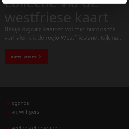
collectie via de
westfriese kaart
Bekijk digitale kaarten vol met historische
verhalen uit de regio Westfriesland. Kijk naar
de veranderingen in het landschap en lees
de bijzondere verhalen.
meer weten
agenda
vrijwilligers
veelgestelde vragen