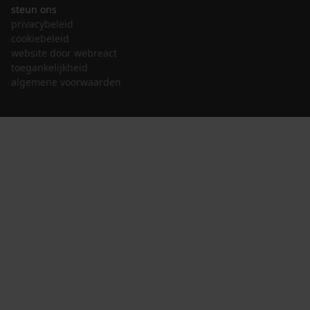
steun ons
privacybeleid
cookiebeleid
website door webreact
toegankelijkheid
algemene voorwaarden