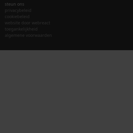
steun ons
privacybeleid
cookiebeleid
website door webreact
toegankelijkheid
algemene voorwaarden