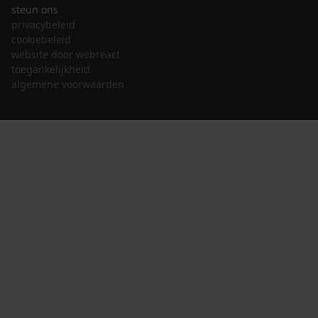
steun ons
privacybeleid
cookiebeleid
website door webreact
toegankelijkheid
algemene voorwaarden