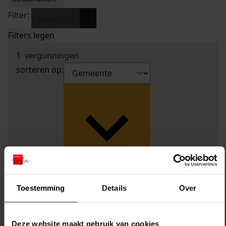
Filter:
x
Kaagerdijk
Filters legen
1
vergunningen
sorteren op:
Toestemming
Details
Over
Deze website maakt gebruik van cookies