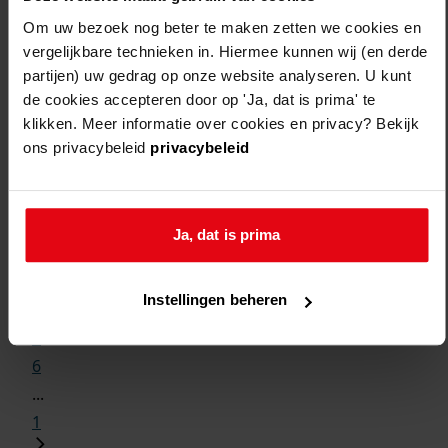
Om uw bezoek nog beter te maken zetten we cookies en
vergelijkbare technieken in. Hiermee kunnen wij (en derde
partijen) uw gedrag op onze website analyseren. U kunt
de cookies accepteren door op 'Ja, dat is prima' te
Weergave:
klikken. Meer informatie over cookies en privacy? Bekijk
ons privacybeleid
privacybeleid
1
...
Ja, dat is prima
2
3
Instellingen beheren
4
5
6
...
1