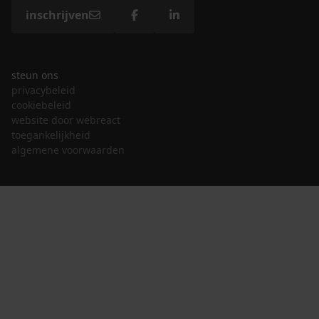
inschrijven
steun ons
privacybeleid
cookiebeleid
website door webreact
toegankelijkheid
algemene voorwaarden