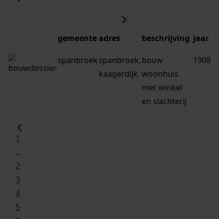
gemeente
adres
beschrijving
jaar
spanbroek
spanbroek,
bouw
1908
kaagerdijk
woonhuis
met winkel
en slachterij
1
...
2
3
4
5