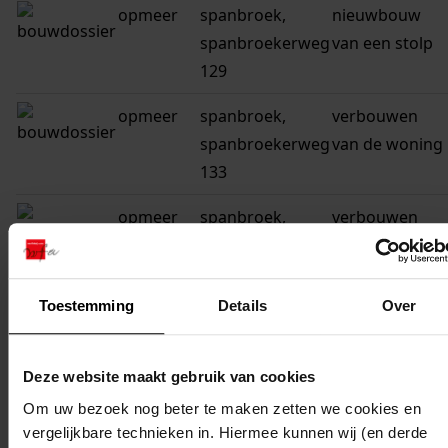
opmeer
spanbroek,
nieuwbouw
spanbroekerweg
van een stolp
129
opmeer
spanbroek,
verbouwen
spanbroekerweg
van de woning
133
opmeer
spanbroek,
verbouwen
spanbroekerweg
van het
37
kerkgebouw
Toestemming
Details
Over
opmeer
spanbroek,
vernieuwen
spanbroekerweg
van dak,
137
dakkapel +
Deze website maakt gebruik van cookies
garagedeur
Om uw bezoek nog beter te maken zetten we cookies en
vergelijkbare technieken in. Hiermee kunnen wij (en derde
opmeer
spanbroek,
verbouwen