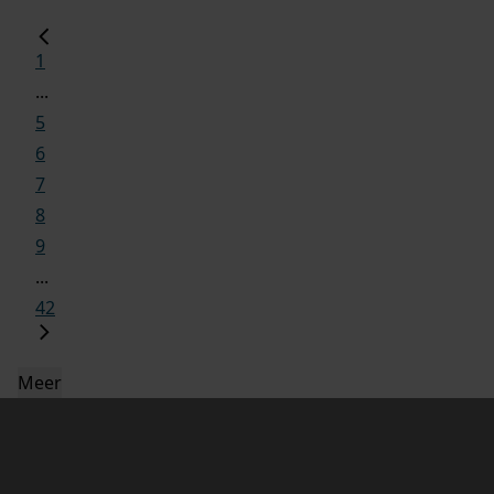
1
...
5
6
7
8
9
...
42
Meer