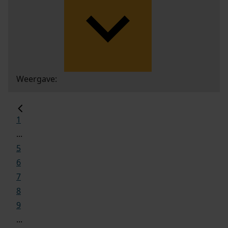
Weergave:
1
...
5
6
7
8
9
...