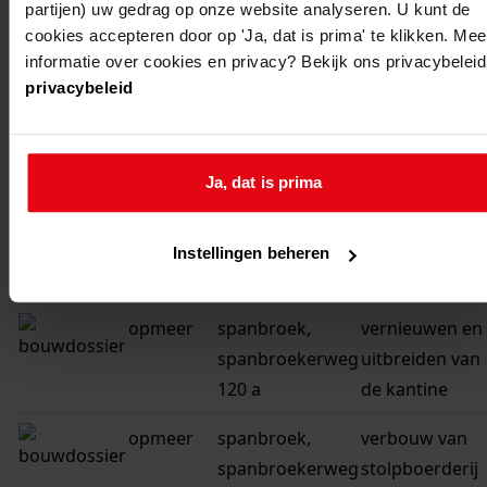
partijen) uw gedrag op onze website analyseren. U kunt de
spanbroekerweg
van de woning
cookies accepteren door op 'Ja, dat is prima' te klikken. Mee
122
informatie over cookies en privacy? Bekijk ons privacybeleid
privacybeleid
opmeer
spanbroek,
uitbreiden van
spanbroekerweg
de woning +
100
garage
Ja, dat is prima
opmeer
spanbroek,
bouwen van
spanbroekerweg
een
Instellingen beheren
32
overkapping
opmeer
spanbroek,
vernieuwen en
spanbroekerweg
uitbreiden van
120 a
de kantine
opmeer
spanbroek,
verbouw van
spanbroekerweg
stolpboerderij