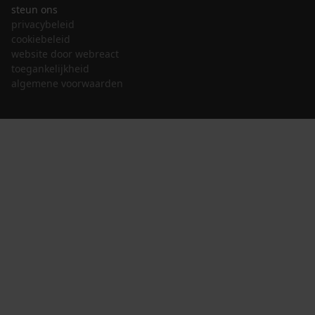
steun ons
privacybeleid
cookiebeleid
website door webreact
toegankelijkheid
algemene voorwaarden