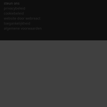
steun ons
privacybeleid
cookiebeleid
website door webreact
toegankelijkheid
algemene voorwaarden