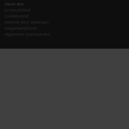
steun ons
privacybeleid
cookiebeleid
website door webreact
toegankelijkheid
algemene voorwaarden