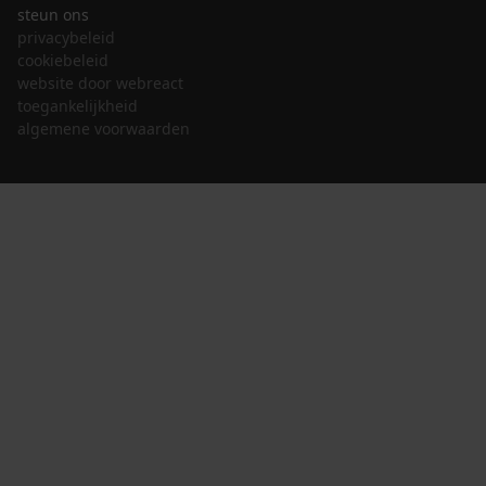
steun ons
privacybeleid
cookiebeleid
website door webreact
toegankelijkheid
algemene voorwaarden