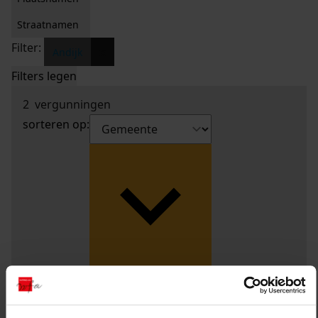
Straatnamen
Filter:
x
Andijk
Filters legen
2
vergunningen
sorteren op: