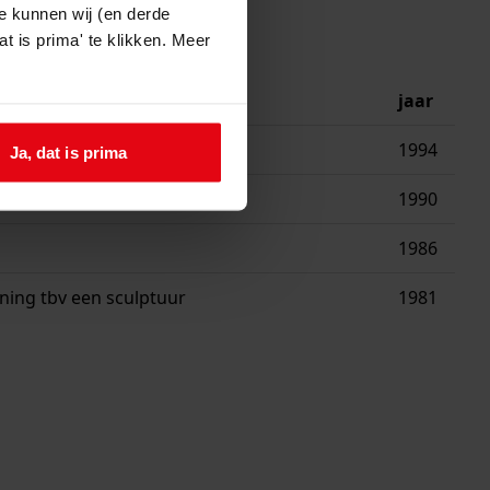
e kunnen wij (en derde
t is prima' te klikken. Meer
jaar
1994
Ja, dat is prima
1990
1986
ing tbv een sculptuur
1981