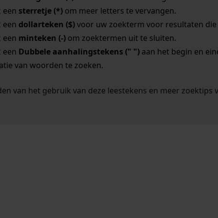
k een
sterretje (*)
om meer letters te vervangen.
k een
dollarteken ($)
voor uw zoekterm voor resultaten die o
k een
minteken (-)
om zoektermen uit te sluiten.
k een
Dubbele aanhalingstekens (" ")
aan het begin en ei
tie van woorden te zoeken.
en van het gebruik van deze leestekens en meer zoektips 