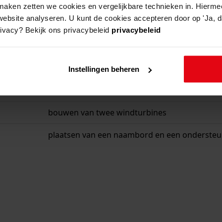
aken zetten we cookies en vergelijkbare technieken in. Hierme
website analyseren. U kunt de cookies accepteren door op 'Ja, da
rivacy? Bekijk ons privacybeleid
privacybeleid
beschrijving
oprichten van een bedrijfswoning en een kas
Instellingen beheren
w 39
bouwen van een woning met garage
bouwen van twee windturbines
plaatsen van een naambord en een ondersteun