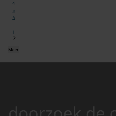
4
5
6
...
1
Meer
doorzoek de c