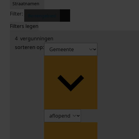
Straatnamen
Filter:
x
Buitengebied
Filters legen
4
vergunningen
sorteren op: