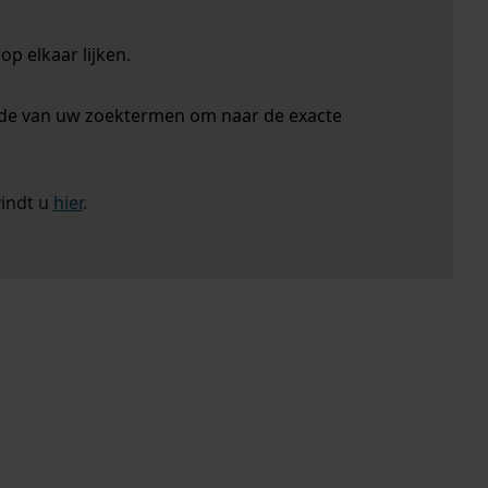
p elkaar lijken.
nde van uw zoektermen om naar de exacte
vindt u
hier
.