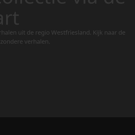
art
rhalen uit de regio Westfriesland. Kijk naar de
jzondere verhalen.