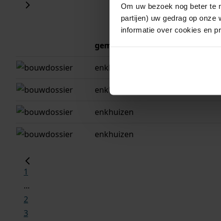
Om uw bezoek nog beter te m
partijen) uw gedrag op onze 
informatie over cookies en p
gemeente
adres
enkhuizen
enkhuizen
enkhuizen, de gou
enkhuizen
enkhuizen
1
...
2
3