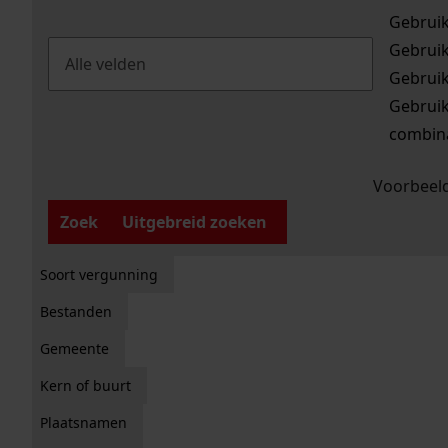
Gebrui
Gebrui
Gebrui
Gebrui
combina
Voorbeeld
Zoek
Uitgebreid zoeken
Soort vergunning
Bestanden
Gemeente
Kern of buurt
Plaatsnamen