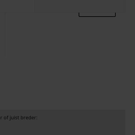
zoektips
 of juist breder: