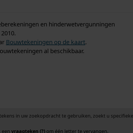
n
tieberekeningen en hinderwetvergunningen
 2010.
aar
Bouwtekeningen op de kaart
.
bouwtekeningen al beschikbaar.
tekens in uw zoekopdracht te gebruiken, zoekt u specifieker
k een
vraagteken (?)
om één letter te vervangen.