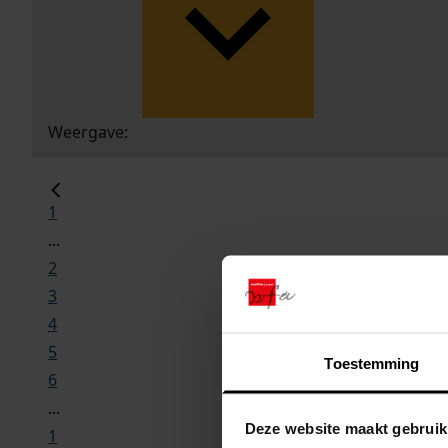
Weergave:
1
...
2
3
4
5
Toestemming
6
...
Deze website maakt gebruik
1