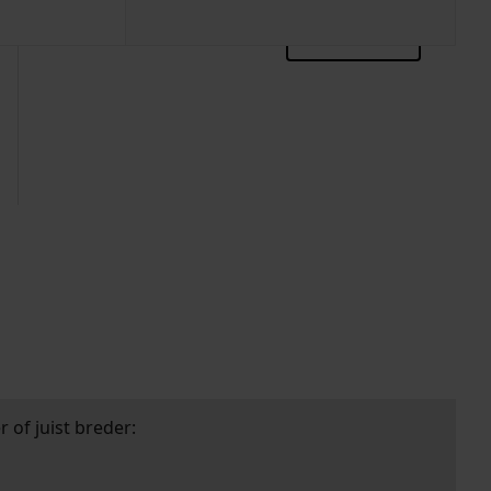
zoektips
 of juist breder: