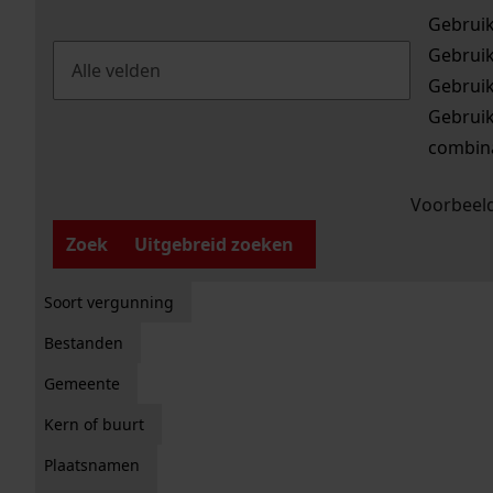
Gebrui
Gebrui
Gebrui
Gebrui
combina
Voorbeeld
Zoek
Uitgebreid zoeken
Soort vergunning
Bestanden
Gemeente
Kern of buurt
Plaatsnamen