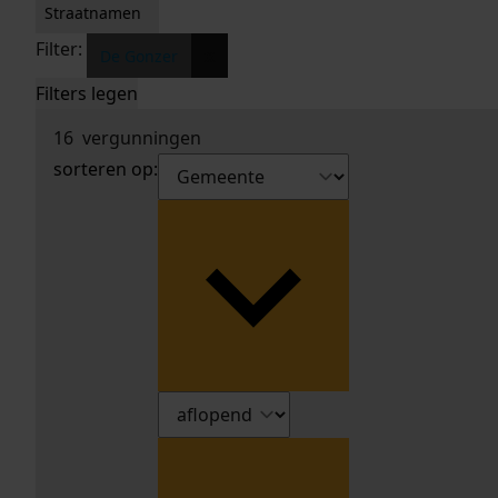
Straatnamen
Filter:
x
De Gonzer
Filters legen
16
vergunningen
sorteren op: