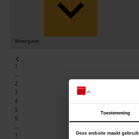
Weergave:
1
...
2
3
4
5
Toestemming
6
...
Deze website maakt gebruik
1