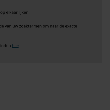
p elkaar lijken.
nde van uw zoektermen om naar de exacte
vindt u
hier
.