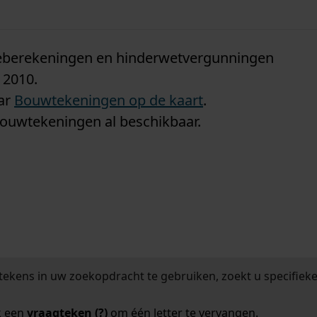
n
tieberekeningen en hinderwetvergunningen
 2010.
aar
Bouwtekeningen op de kaart
.
bouwtekeningen al beschikbaar.
tekens in uw zoekopdracht te gebruiken, zoekt u specifieker
k een
vraagteken (?)
om één letter te vervangen.