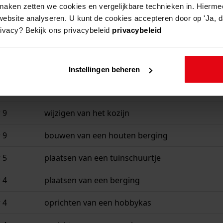
aken zetten we cookies en vergelijkbare technieken in. Hierme
website analyseren. U kunt de cookies accepteren door op 'Ja, da
rivacy? Bekijk ons privacybeleid
privacybeleid
beschrijving
 1
plaatsen van een buitenkeuken
Instellingen beheren
 1
wijzigen van de woning
 9
wijzigen van het kozijn
 9
bouwen van een houten berging
 5
plaatsen van een tuinschuurtje
 4
plaatsen van een berging
 4
oprichten van een hobbykas