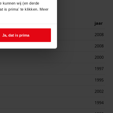
e kunnen wij (en derde
t is prima' te klikken. Meer
jaar
2008
Ja, dat is prima
2008
2000
1997
1995
2002
1994