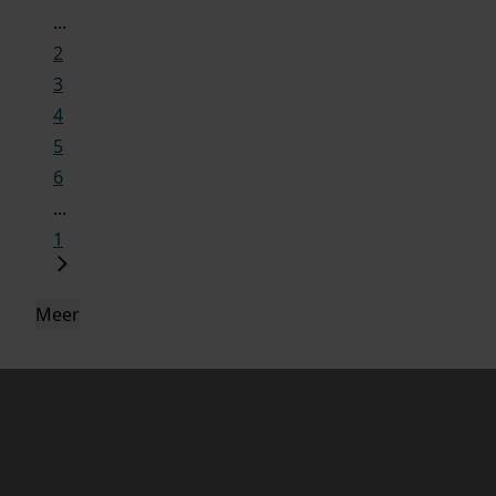
...
2
3
4
5
6
...
1
Meer