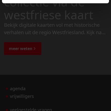
collectie via de
westfriese kaart
Bekijk digitale kaarten vol met historische
verhalen uit de regio Westfriesland. Kijk naar
de veranderingen in het landschap en lees
de bijzondere verhalen.
meer weten
agenda
vrijwilligers
veelgestelde vragen