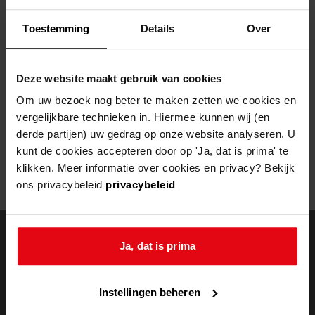
Helaas, er is een fout opgetreden
Toestemming
Details
Over
Door een fout tijdens het verwerken van deze pagina is het niet
mogelijk om deze pagina te kunnen bekijken.
Deze website maakt gebruik van cookies
404
- Not Found
Om uw bezoek nog beter te maken zetten we cookies en
vergelijkbare technieken in. Hiermee kunnen wij (en
Mogelijk kunt u deze pagina niet bezoeken door:
derde partijen) uw gedrag op onze website analyseren. U
kunt de cookies accepteren door op 'Ja, dat is prima' te
een
verouderde bladwijzer/favoriet
klikken. Meer informatie over cookies en privacy? Bekijk
een zoekmachine heeft een
verouderde lijst van de website
ons privacybeleid
privacybeleid
een
fout getypt
adres
Ja, dat is prima
doorzoek de
Instellingen beheren