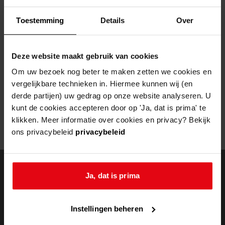
Helaas, er is een fout opgetreden
Toestemming
Details
Over
Door een fout tijdens het verwerken van deze pagina is het niet
mogelijk om deze pagina te kunnen bekijken.
Deze website maakt gebruik van cookies
404
- Not Found
Om uw bezoek nog beter te maken zetten we cookies en
vergelijkbare technieken in. Hiermee kunnen wij (en
Mogelijk kunt u deze pagina niet bezoeken door:
derde partijen) uw gedrag op onze website analyseren. U
kunt de cookies accepteren door op 'Ja, dat is prima' te
een
verouderde bladwijzer/favoriet
klikken. Meer informatie over cookies en privacy? Bekijk
een zoekmachine heeft een
verouderde lijst van de website
ons privacybeleid
privacybeleid
een
fout getypt
adres
Ja, dat is prima
doorzoek de
Instellingen beheren