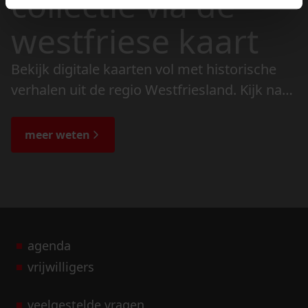
collectie via de
westfriese kaart
Bekijk digitale kaarten vol met historische
verhalen uit de regio Westfriesland. Kijk naar
de veranderingen in het landschap en lees
de bijzondere verhalen.
meer weten
agenda
vrijwilligers
veelgestelde vragen