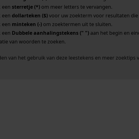
k een
sterretje (*)
om meer letters te vervangen.
k een
dollarteken ($)
voor uw zoekterm voor resultaten die o
k een
minteken (-)
om zoektermen uit te sluiten.
k een
Dubbele aanhalingstekens (" ")
aan het begin en ei
tie van woorden te zoeken.
en van het gebruik van deze leestekens en meer zoektips 