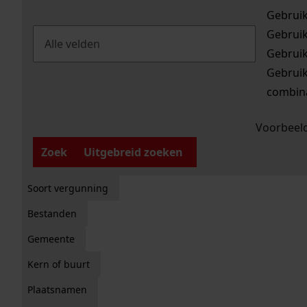
Gebrui
Gebrui
Gebrui
Gebrui
combina
Voorbeeld
Zoek
Uitgebreid zoeken
Soort vergunning
Bestanden
Gemeente
Kern of buurt
Plaatsnamen