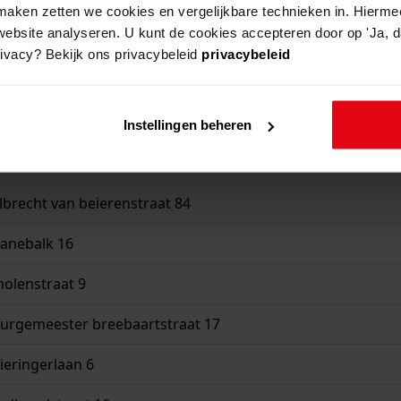
aken zetten we cookies en vergelijkbare technieken in. Hierme
website analyseren. U kunt de cookies accepteren door op 'Ja, da
rivacy? Bekijk ons privacybeleid
privacybeleid
urmerlaan 30
Instellingen beheren
rnelis van mieropstraat 4
brecht van beierenstraat 84
anebalk 16
olenstraat 9
urgemeester breebaartstraat 17
eringerlaan 6