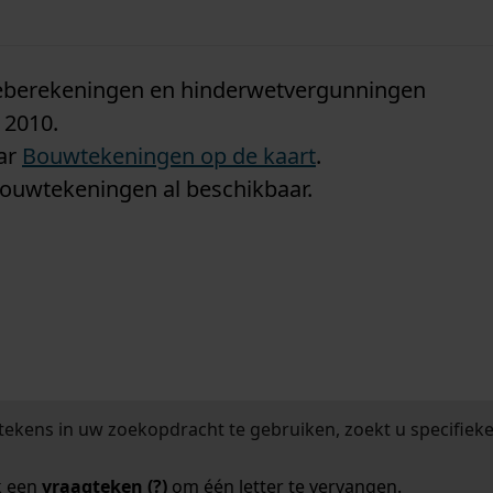
n
tieberekeningen en hinderwetvergunningen
 2010.
aar
Bouwtekeningen op de kaart
.
bouwtekeningen al beschikbaar.
tekens in uw zoekopdracht te gebruiken, zoekt u specifieker
k een
vraagteken (?)
om één letter te vervangen.