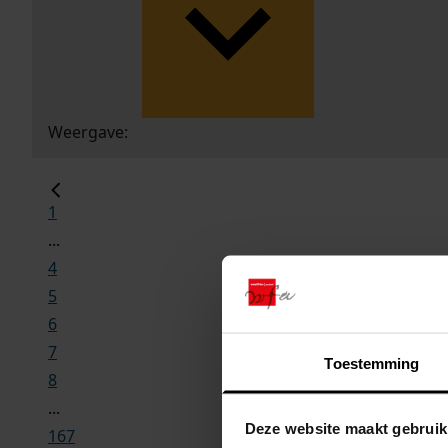
Weergave:
1
...
4
5
6
7
Toestemming
8
...
Deze website maakt gebruik
167