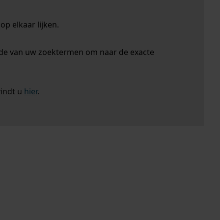
p elkaar lijken.
nde van uw zoektermen om naar de exacte
vindt u
hier
.