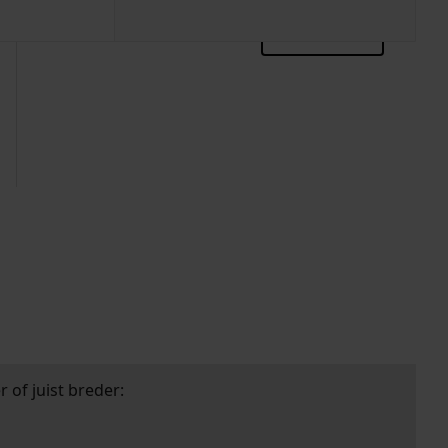
zoektips
 of juist breder: