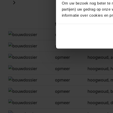
Om uw bezoek nog beter te m
partijen) uw gedrag op onze 
informatie over cookies en p
gemeente
adres
opmeer
hoogwoud, p
opmeer
hoogwoud, co
opmeer
hoogwoud, al
opmeer
hoogwoud, h
opmeer
hoogwoud, m
opmeer
hoogwoud, b
opmeer
hoogwoud, di