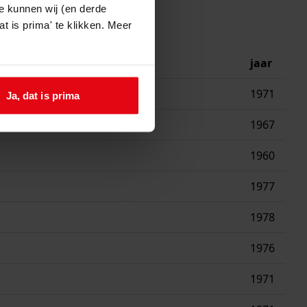
e kunnen wij (en derde
t is prima' te klikken. Meer
jaar
1971
Ja, dat is prima
1967
1960
1977
1978
1976
1971