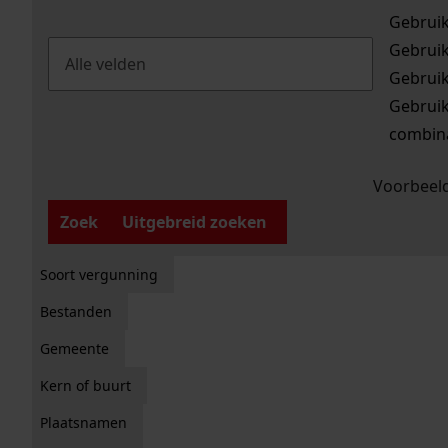
Gebrui
Gebrui
Gebrui
Gebrui
combina
Voorbeeld
Zoek
Uitgebreid zoeken
Soort vergunning
Bestanden
Gemeente
Kern of buurt
Plaatsnamen