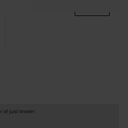
zoektips
 of juist breder: