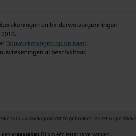
n
tieberekeningen en hinderwetvergunningen
 2010.
aar
Bouwtekeningen op de kaart
.
bouwtekeningen al beschikbaar.
tekens in uw zoekopdracht te gebruiken, zoekt u specifieker
k een
vraagteken (?)
om één letter te vervangen.