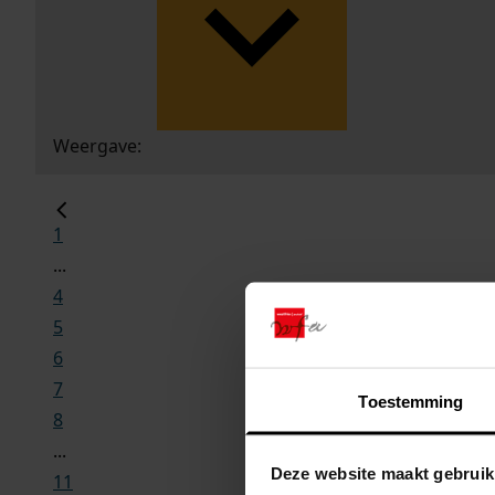
Weergave:
1
...
4
5
6
7
Toestemming
8
...
Deze website maakt gebruik
11