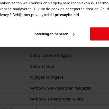
aken zetten we cookies en vergelijkbare technieken in. Hierme
website analyseren. U kunt de cookies accepteren door op 'Ja, da
rivacy? Bekijk ons privacybeleid
privacybeleid
beschrijving
, 17
verbouw winkel, betreft de binnenplaats
Instellingen beheren
, 17
verbouw winkel, uitbreiding warenhuis
bouw van een magazijn
bouw schuur
wijzigen voorgevel
verbouw werkplaats en magazijn
verbouw en vergroten winkel