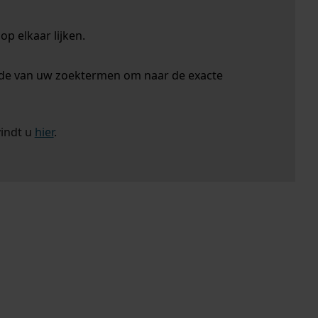
p elkaar lijken.
nde van uw zoektermen om naar de exacte
vindt u
hier
.