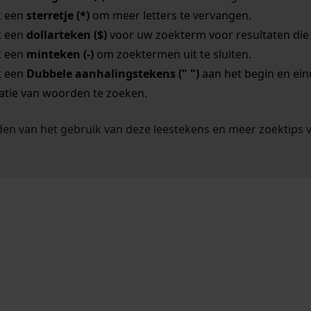
k een
sterretje (*)
om meer letters te vervangen.
k een
dollarteken ($)
voor uw zoekterm voor resultaten die o
k een
minteken (-)
om zoektermen uit te sluiten.
k een
Dubbele aanhalingstekens (" ")
aan het begin en ei
tie van woorden te zoeken.
en van het gebruik van deze leestekens en meer zoektips 