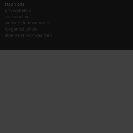
steun ons
privacybeleid
cookiebeleid
website door webreact
toegankelijkheid
algemene voorwaarden