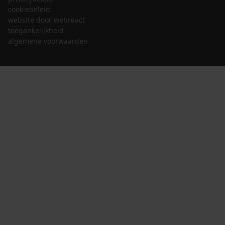
cookiebeleid
website door webreact
toegankelijkheid
algemene voorwaarden