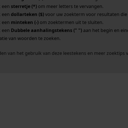
k een
sterretje (*)
om meer letters te vervangen.
k een
dollarteken ($)
voor uw zoekterm voor resultaten die o
k een
minteken (-)
om zoektermen uit te sluiten.
k een
Dubbele aanhalingstekens (" ")
aan het begin en ei
tie van woorden te zoeken.
en van het gebruik van deze leestekens en meer zoektips 