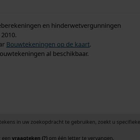
n
tieberekeningen en hinderwetvergunningen
 2010.
aar
Bouwtekeningen op de kaart
.
bouwtekeningen al beschikbaar.
tekens in uw zoekopdracht te gebruiken, zoekt u specifieker
k een
vraagteken (?)
om één letter te vervangen.