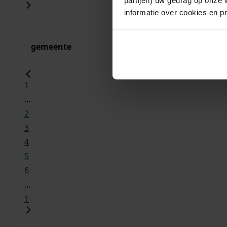
informatie over cookies en p
gemeente
1
...
2
3
4
5
6
...
1