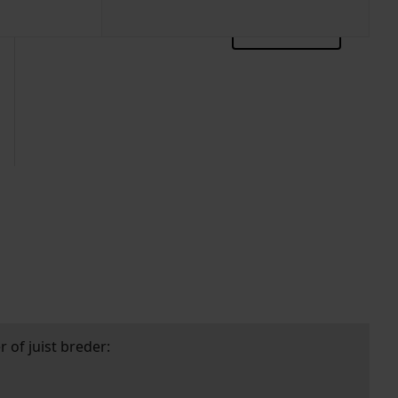
zoektips
 of juist breder: