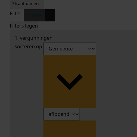
Straatnamen
Filter:
x
4 TRAF
Filters legen
1
vergunningen
sorteren op: