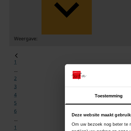
Weergave:
1
...
2
3
4
Toestemming
5
6
Deze website maakt gebruik
...
Om uw bezoek nog beter te m
1
partijen) uw gedrag op onze 