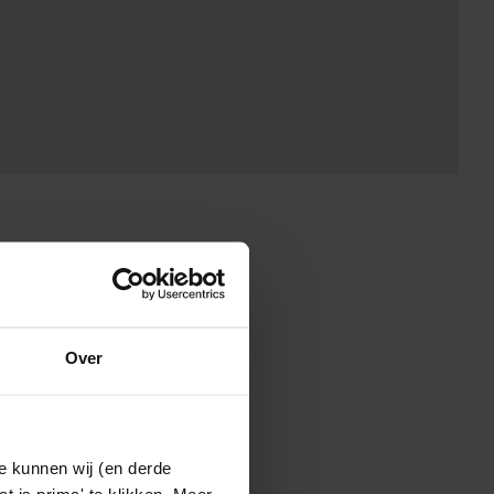
Over
e kunnen wij (en derde
t is prima' te klikken. Meer