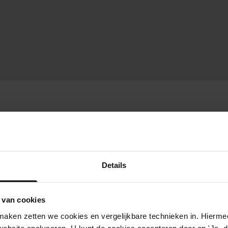
Details
 van cookies
aken zetten we cookies en vergelijkbare technieken in. Hierme
website analyseren. U kunt de cookies accepteren door op 'Ja, da