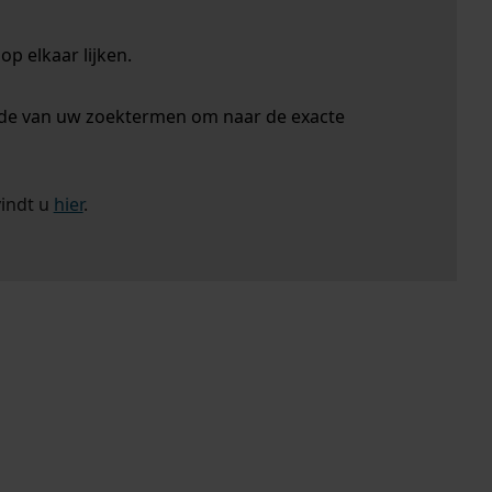
p elkaar lijken.
nde van uw zoektermen om naar de exacte
vindt u
hier
.