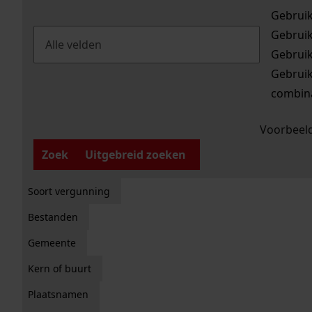
Gebrui
Gebrui
Gebrui
Gebrui
combina
Voorbeeld
Zoek
Uitgebreid zoeken
Soort vergunning
Bestanden
Gemeente
Kern of buurt
Plaatsnamen