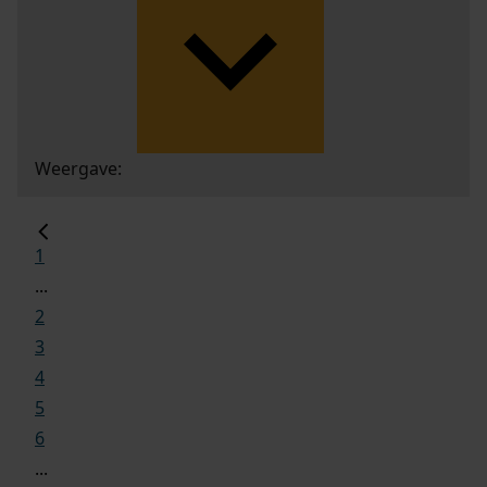
Weergave:
1
...
2
3
4
5
6
...