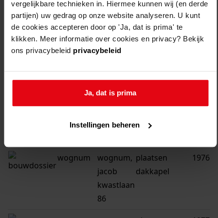
vergelijkbare technieken in. Hiermee kunnen wij (en derde
27
partijen) uw gedrag op onze website analyseren. U kunt
de cookies accepteren door op 'Ja, dat is prima' te
wognum
wognum,
oprichten
1976
klikken. Meer informatie over cookies en privacy? Bekijk
jacob
bijkeuken
ons privacybeleid
privacybeleid
kwastlaan
31
Ja, dat is prima
wognum
wognum,
vergroten
1976
jacob
bijkeuken /
kwastlaan
berging
Instellingen beheren
34
wognum
wognum,
plaatsen
1976
jacob
dakkapel
kwastlaan
86