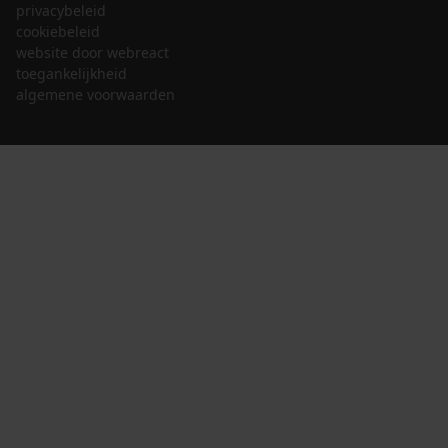
privacybeleid
cookiebeleid
website door webreact
toegankelijkheid
algemene voorwaarden