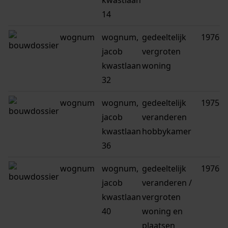
kwastlaan
14
wognum
wognum,
gedeeltelijk
1976
jacob
vergroten
kwastlaan
woning
32
wognum
wognum,
gedeeltelijk
1975
jacob
veranderen
kwastlaan
hobbykamer
36
wognum
wognum,
gedeeltelijk
1976
jacob
veranderen /
kwastlaan
vergroten
40
woning en
plaatsen