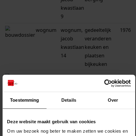
kwastlaan
9
wognum
wognum,
gedeeltelijk
1976
jacob
veranderen
kwastlaan
keuken en
14
plaatsen
bijkeuken
wognum
wognum,
veranderen
1975
jacob
berging /
kwastlaan
zolder
Toestemming
Details
Over
25
wognum
wognum,
veranderen
1973
Deze website maakt gebruik van cookies
jacob
berging /
Om uw bezoek nog beter te maken zetten we cookies en
kwastlaan
zolder