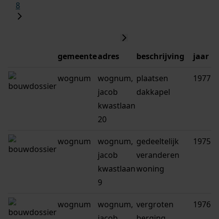
8
gemeente
adres
beschrijving
jaar
wognum
wognum,
plaatsen
1977
jacob
dakkapel
kwastlaan
20
wognum
wognum,
gedeeltelijk
1975
jacob
veranderen
kwastlaan
woning
9
wognum
wognum,
vergroten
1976
jacob
berging