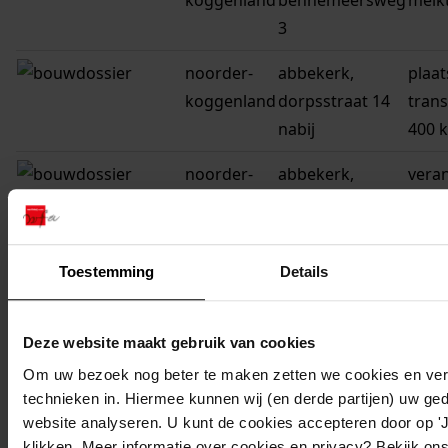
koggenland
bennemeersweg
melk
3
noorder-
abbekerk,
plaat
koggenland
dorpsstraat 14
tran
nabij
400 k
noorder-
abbekerk,
vera
koggenland
dorpsstraat 95
woni
noorder-
abbekerk,
verb
Toestemming
Details
koggenland
dorpsstraat 75
noorder-
abbekerk,
plaat
Deze website maakt gebruik van cookies
koggenland
populierenlaan 5
dakk
Om uw bezoek nog beter te maken zetten we cookies en verg
noorder-
abbekerk,
plaat
technieken in. Hiermee kunnen wij (en derde partijen) uw ge
koggenland
essenlaan 24
tuins
website analyseren. U kunt de cookies accepteren door op 'Ja
klikken. Meer informatie over cookies en privacy? Bekijk ons