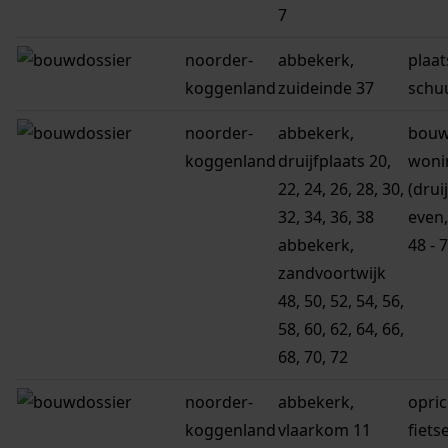
7
noorder-
abbekerk,
plaat
koggenland
zuideinde 37
schu
noorder-
abbekerk,
bouw
koggenland
druijfplaats 20,
woni
22, 24, 26, 28, 30,
(drui
32, 34, 36, 38
even,
abbekerk,
48 - 
zandvoortwijk
48, 50, 52, 54, 56,
58, 60, 62, 64, 66,
68, 70, 72
noorder-
abbekerk,
opri
koggenland
vlaarkom 11
fiets