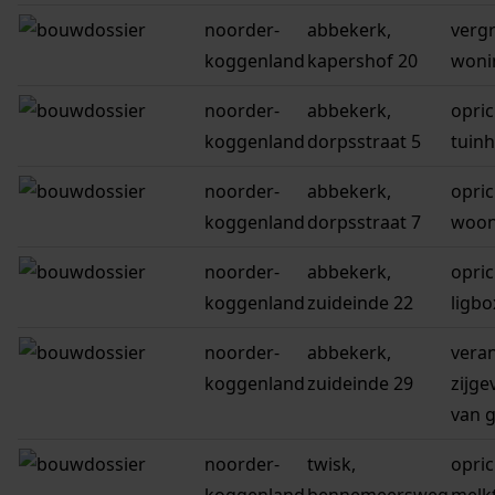
noorder-
abbekerk,
verg
koggenland
kapershof 20
woni
noorder-
abbekerk,
opri
koggenland
dorpsstraat 5
tuinh
noorder-
abbekerk,
opri
koggenland
dorpsstraat 7
woon
noorder-
abbekerk,
opri
koggenland
zuideinde 22
ligbo
noorder-
abbekerk,
vera
koggenland
zuideinde 29
zijge
van 
noorder-
twisk,
opri