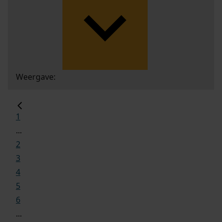
Weergave:
1
...
2
3
4
5
6
...