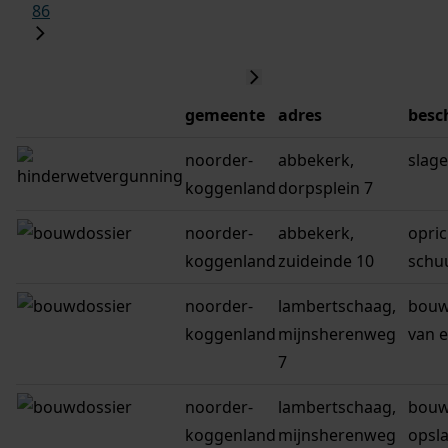
86
gemeente
adres
besc
noorder-
abbekerk,
slage
koggenland
dorpsplein 7
noorder-
abbekerk,
opri
koggenland
zuideinde 10
schu
noorder-
lambertschaag,
bouw
koggenland
mijnsherenweg
van 
7
noorder-
lambertschaag,
bouw
koggenland
mijnsherenweg
opsla