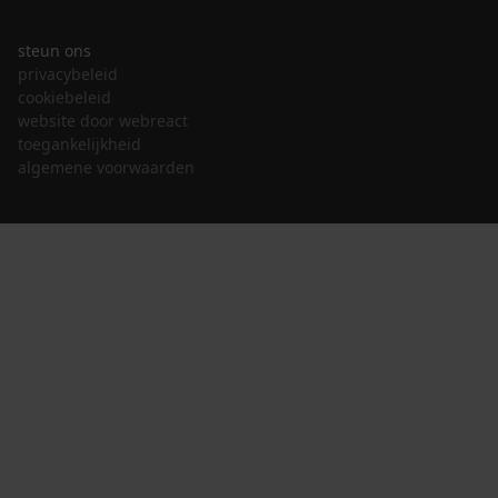
steun ons
privacybeleid
cookiebeleid
website door webreact
toegankelijkheid
algemene voorwaarden