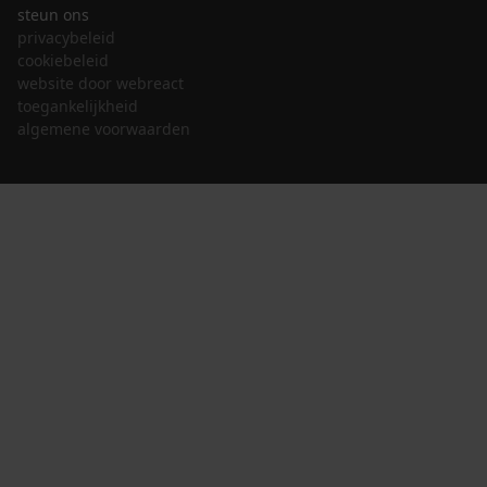
steun ons
privacybeleid
cookiebeleid
website door webreact
toegankelijkheid
algemene voorwaarden