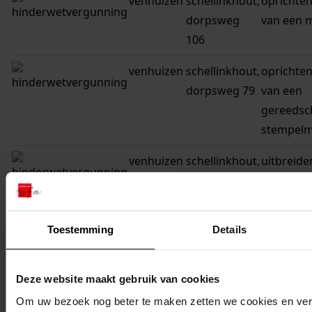
venhuizen
schellinkhout,
oprichten
dorpsweg
van een 
106
venhuizen
schellinkhout,
oprichten
dorpsweg 79
van een
gereedsc
stempelm
venhuizen
schellinkhout,
uitbreide
dorpsweg 75
melkrund
Toestemming
Details
1
...
2
Deze website maakt gebruik van cookies
3
Om uw bezoek nog beter te maken zetten we cookies en verge
4