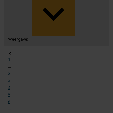
Weergave:
1
...
2
3
4
5
6
...