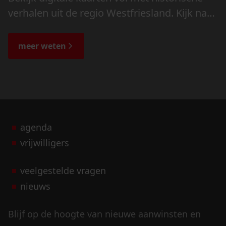
verhalen uit de regio Westfriesland. Kijk naar
de veranderingen in het landschap en lees
de bijzondere verhalen.
meer weten
agenda
vrijwilligers
veelgestelde vragen
nieuws
Blijf op de hoogte van nieuwe aanwinsten en