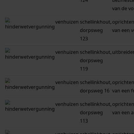
124
bezinestat
van de vo
venhuizen
schellinkhout,
oprichten
dorpsweg
van een 
123
venhuizen
schellinkhout,
uitbreide
dorpsweg
119
venhuizen
schellinkhout,
oprichten
dorpsweg 16
van een fr
venhuizen
schellinkhout,
oprichten
dorpsweg
van een 
113