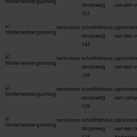
dorpsweg
van een v
151
venhuizen
schellinkhout,
oprichten
dorpsweg
van een v
143
venhuizen
schellinkhout,
oprichten
dorpsweg
van een v
139
venhuizen
schellinkhout,
oprichten
dorpsweg
van camp
129
venhuizen
schellinkhout,
oprichten
dorpsweg
van een t