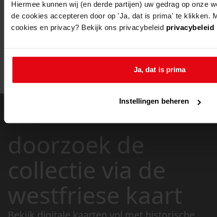
Hiermee kunnen wij (en derde partijen) uw gedrag op onze w
5
de cookies accepteren door op 'Ja, dat is prima' te klikken. 
6
cookies en privacy? Bekijk ons privacybeleid
privacybeleid
...
57
Ja, dat is prima
Meer
Instellingen beheren
doorzoek de
collectie via de
westfriese kaart
Bekijk digitale kaarten vol met historische