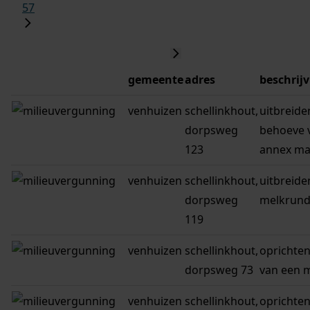
57
gemeente
adres
beschrij
venhuizen
schellinkhout,
uitbreide
dorpsweg
behoeve 
123
annex m
venhuizen
schellinkhout,
uitbreide
dorpsweg
melkrund
119
venhuizen
schellinkhout,
oprichten
dorpsweg 73
van een 
venhuizen
schellinkhout,
oprichten