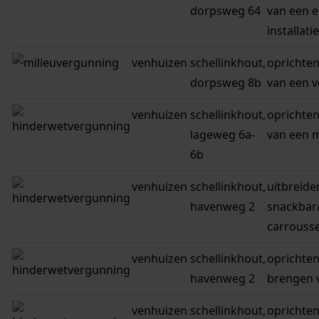
dorpsweg 64
van een e
installati
venhuizen
schellinkhout,
oprichten
dorpsweg 8b
van een v
venhuizen
schellinkhout,
oprichten
lageweg 6a-
van een m
6b
venhuizen
schellinkhout,
uitbreide
havenweg 2
snackbar/
carrousse
venhuizen
schellinkhout,
oprichten
havenweg 2
brengen 
venhuizen
schellinkhout,
oprichte