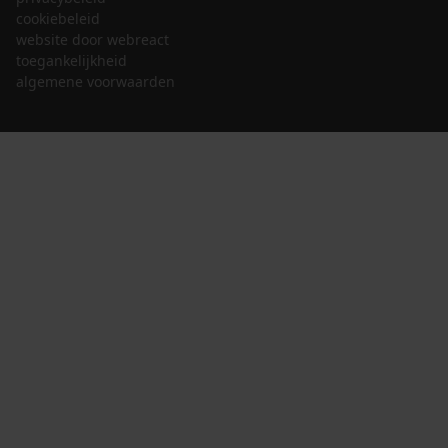
cookiebeleid
website door webreact
toegankelijkheid
algemene voorwaarden