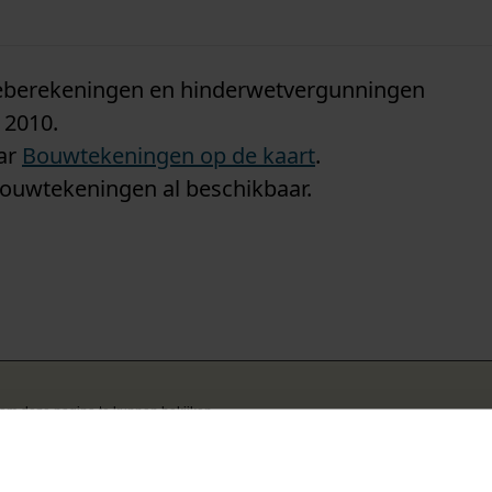
n
tieberekeningen en hinderwetvergunningen
 2010.
aar
Bouwtekeningen op de kaart
.
bouwtekeningen al beschikbaar.
k om deze pagina te kunnen bekijken.