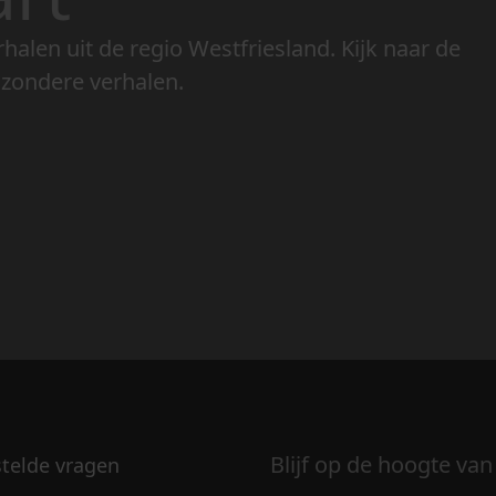
rhalen uit de regio Westfriesland. Kijk naar de
jzondere verhalen.
Blijf op de hoogte van
stelde vragen