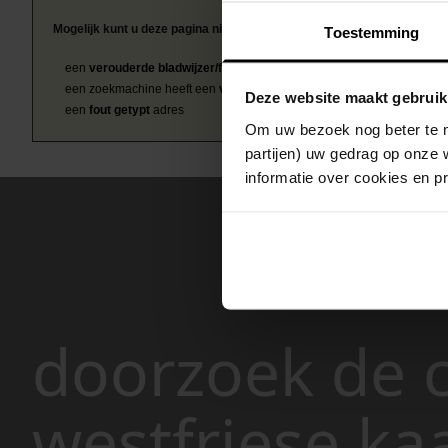
Mogelijk kunt u deze pagina niet bezoeken door:
Toestemming
een
verouderde bladwijzer/favoriet
een zoekmachine heeft een
verouderde lijst van de website
Deze website maakt gebruik
een
fout getypt
adres
Om uw bezoek nog beter te m
partijen) uw gedrag op onze 
informatie over cookies en p
doorzoek de c
westfriese ka