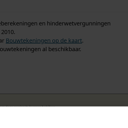
n
tieberekeningen en hinderwetvergunningen
 2010.
aar
Bouwtekeningen op de kaart
.
bouwtekeningen al beschikbaar.
k om deze pagina te kunnen bekijken.