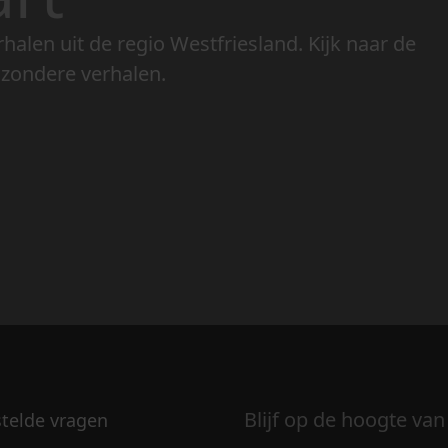
rhalen uit de regio Westfriesland. Kijk naar de
jzondere verhalen.
Blijf op de hoogte van
stelde vragen