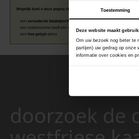
Mogelijk kunt u deze pagina niet bezoeken door:
Toestemming
een
verouderde bladwijzer/favoriet
een zoekmachine heeft een
verouderde lijst van de website
Deze website maakt gebruik
een
fout getypt
adres
Om uw bezoek nog beter te m
partijen) uw gedrag op onze 
informatie over cookies en p
doorzoek de c
westfriese ka