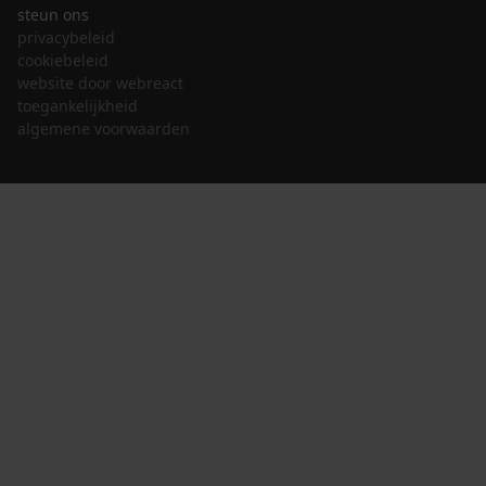
steun ons
privacybeleid
cookiebeleid
website door webreact
toegankelijkheid
algemene voorwaarden