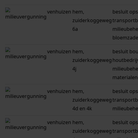
venhuizen
hem,
besluit ops
zuiderkoggeweg
transportb
6a
milieubeh
bloemzad
venhuizen
hem,
besluit bo
zuiderkoggeweg
houtbedrij
4j
milieubehe
materialen
venhuizen
hem,
besluit ops
zuiderkoggeweg
transportb
4d en 4k
milieubeh
venhuizen
hem,
besluit ops
zuiderkoggeweg
transportb