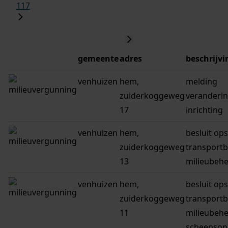
117
gemeente
adres
beschrijvi
venhuizen
hem,
melding
zuiderkoggeweg
veranderi
17
inrichting
venhuizen
hem,
besluit ops
zuiderkoggeweg
transportb
13
milieubeh
venhuizen
hem,
besluit ops
zuiderkoggeweg
transportb
11
milieubeh
scheepson