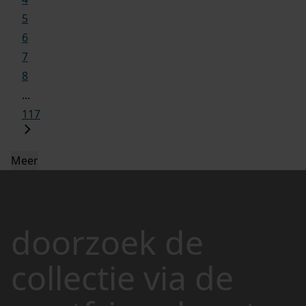
5
6
7
8
...
117
Meer
doorzoek de
collectie via de