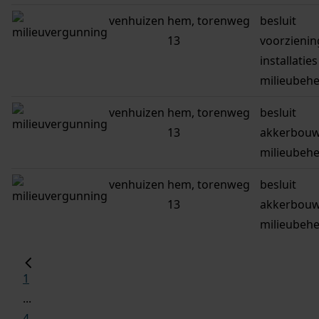
venhuizen
hem, torenweg
besluit
13
voorzienin
installaties
milieubeh
venhuizen
hem, torenweg
besluit
13
akkerbouw
milieubeh
venhuizen
hem, torenweg
besluit
13
akkerbouw
milieubeh
1
...
4