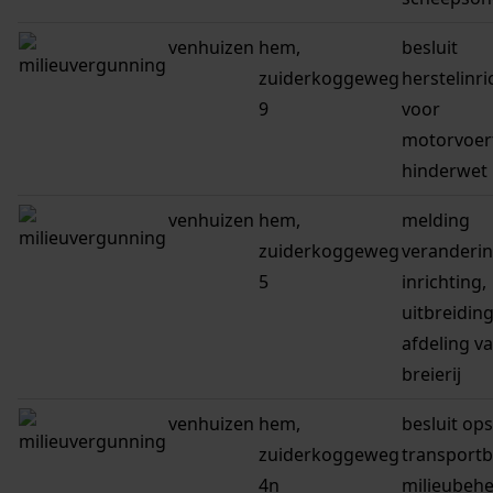
venhuizen
hem,
besluit
zuiderkoggeweg
herstelinr
9
voor
motorvoer
hinderwet
venhuizen
hem,
melding
zuiderkoggeweg
veranderi
5
inrichting,
uitbreiding
afdeling v
breierij
venhuizen
hem,
besluit ops
zuiderkoggeweg
transportb
4n
milieubeh