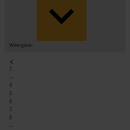
Weergave:
1
...
4
5
6
7
8
...