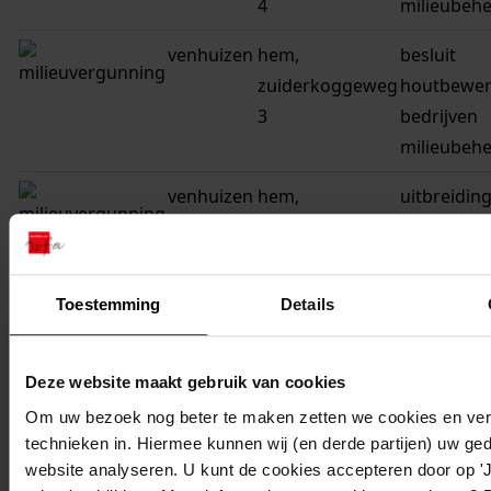
4
milieubeh
venhuizen
hem,
besluit
zuiderkoggeweg
houtbewe
3
bedrijven
milieubeh
venhuizen
hem,
uitbreidin
zuiderkoggeweg
inrichting
7
bedrijf voo
zelfkleven
Toestemming
Details
en- materi
venhuizen
hem,
melding
Deze website maakt gebruik van cookies
zuiderkoggeweg
veranderin
Om uw bezoek nog beter te maken zetten we cookies en verg
2
inrichting
technieken in. Hiermee kunnen wij (en derde partijen) uw ge
website analyseren. U kunt de cookies accepteren door op 'J
venhuizen
hem,
melding