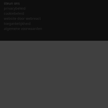
steun ons
privacybeleid
cookiebeleid
website door webreact
toegankelijkheid
algemene voorwaarden