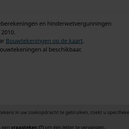
n
tieberekeningen en hinderwetvergunningen
 2010.
aar
Bouwtekeningen op de kaart
.
bouwtekeningen al beschikbaar.
tekens in uw zoekopdracht te gebruiken, zoekt u specifieker
k een
vraagteken (?)
om één letter te vervangen.