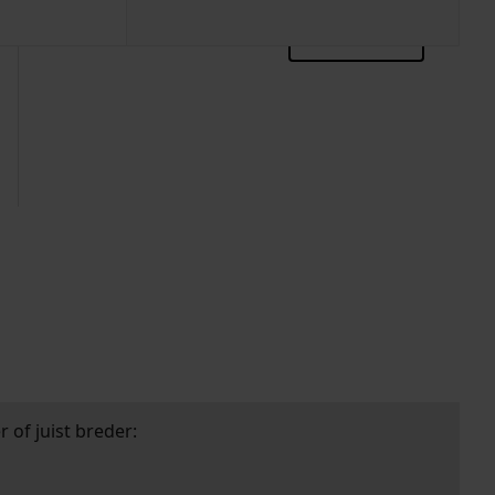
zoektips
 of juist breder: