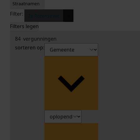
Straatnamen
Filter:
x
2e Rozenstraat
Filters legen
84
vergunningen
sorteren op: