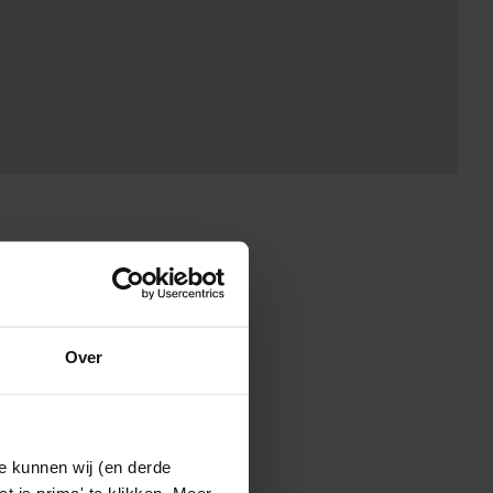
Over
e kunnen wij (en derde
t is prima' te klikken. Meer