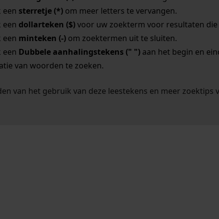
k een
sterretje (*)
om meer letters te vervangen.
k een
dollarteken ($)
voor uw zoekterm voor resultaten die o
k een
minteken (-)
om zoektermen uit te sluiten.
k een
Dubbele aanhalingstekens (" ")
aan het begin en ei
tie van woorden te zoeken.
en van het gebruik van deze leestekens en meer zoektips 