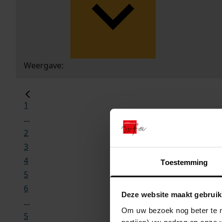
Weergave:
1
...
2
3
4
Toestemming
5
6
Deze website maakt gebruik
...
Om uw bezoek nog beter te m
5
partijen) uw gedrag op onze 