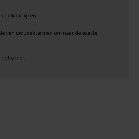
p elkaar lijken.
nde van uw zoektermen om naar de exacte
vindt u
hier
.