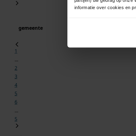
informatie over cookies en p
gemeente
1
...
2
3
4
5
6
...
5