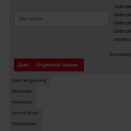
Gebrui
Gebrui
Gebrui
Gebrui
combina
Voorbeeld
Zoek
Uitgebreid zoeken
Soort vergunning
Bestanden
Gemeente
Kern of buurt
Plaatsnamen