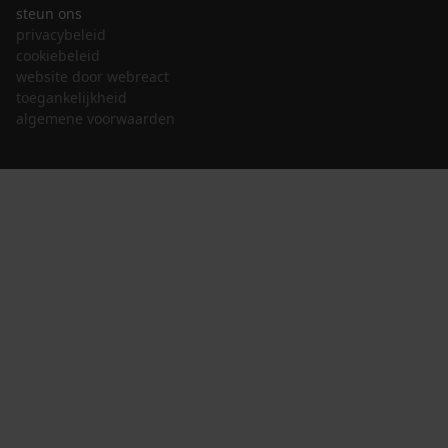
steun ons
privacybeleid
cookiebeleid
website door webreact
toegankelijkheid
algemene voorwaarden