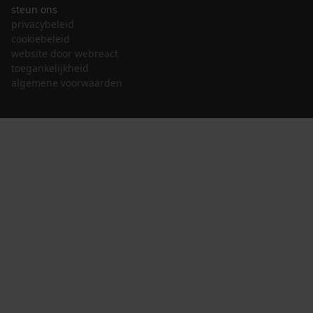
steun ons
privacybeleid
cookiebeleid
website door webreact
toegankelijkheid
algemene voorwaarden