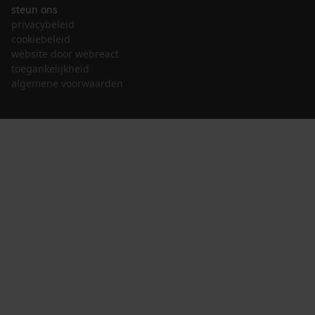
steun ons
privacybeleid
cookiebeleid
website door webreact
toegankelijkheid
algemene voorwaarden