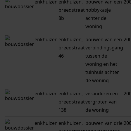
enkhuizen
enkhuizen,
bouwen van een
20
breedstraat
hobbykasje
8b
achter de
woning
enkhuizen
enkhuizen,
bouwen van een
20
breedstraat
verbindingsgang
46
tussen de
woning en het
tuinhuis achter
de woning
enkhuizen
enkhuizen,
veranderen en
20
breedstraat
vergroten van
138
de woning
enkhuizen
enkhuizen,
bouwen van drie
20