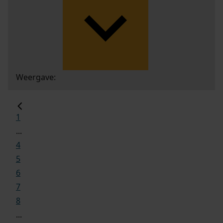
Weergave:
1
...
4
5
6
7
8
...