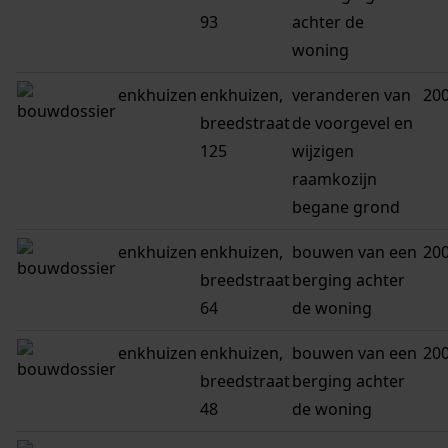
93
achter de
woning
enkhuizen
enkhuizen,
veranderen van
20
breedstraat
de voorgevel en
125
wijzigen
raamkozijn
begane grond
enkhuizen
enkhuizen,
bouwen van een
20
breedstraat
berging achter
64
de woning
enkhuizen
enkhuizen,
bouwen van een
20
breedstraat
berging achter
48
de woning