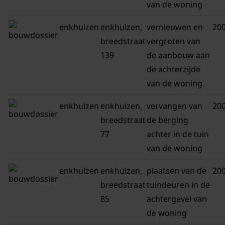
van de woning
enkhuizen
enkhuizen,
vernieuwen en
20
breedstraat
vergroten van
139
de aanbouw aan
de achterzijde
van de woning
enkhuizen
enkhuizen,
vervangen van
20
breedstraat
de berging
77
achter in de tuin
van de woning
enkhuizen
enkhuizen,
plaatsen van de
20
breedstraat
tuindeuren in de
85
achtergevel van
de woning