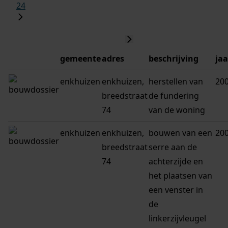
24
gemeente
adres
beschrijving
jaa
enkhuizen
enkhuizen,
herstellen van
20
breedstraat
de fundering
74
van de woning
enkhuizen
enkhuizen,
bouwen van een
20
breedstraat
serre aan de
74
achterzijde en
het plaatsen van
een venster in
de
linkerzijvleugel