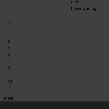
met
bovenwoning
1
...
4
5
6
7
8
...
24
Meer