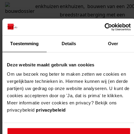
enkhuizen
enkhuizen,
bouwen van een
20
breedstraat
berging met een
29
zadelkap aan de
zilverstraat
Toestemming
Details
Over
enkhuizen
enkhuizen,
vernieuwen van
20
breedstraat
de bijkeuken aan
44
de achterzijde
Deze website maakt gebruik van cookies
van de woning
Om uw bezoek nog beter te maken zetten we cookies en
vergelijkbare technieken in. Hiermee kunnen wij (en derde
enkhuizen
enkhuizen,
bouwen van
20
partijen) uw gedrag op onze website analyseren. U kunt de
breedstraat
twee
cookies accepteren door op 'Ja, dat is prima' te klikken.
43
dakkapellen in
Meer informatie over cookies en privacy? Bekijk ons
het
privacybeleid
privacybeleid
linkerzijdakvlak
van de woning