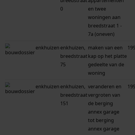
breedstraat
appartementen
0
en twee
woningen aan
breedstraat 1 -
7a (oneven)
enkhuizen
enkhuizen,
maken van een
19
breedstraat
kap op het platte
75
gedeelte van de
woning
enkhuizen
enkhuizen,
veranderen en
19
breedstraat
vergroten van
151
de berging
annex garage
tot berging
annex garage