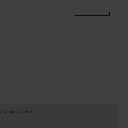
zoektips
 of juist breder: