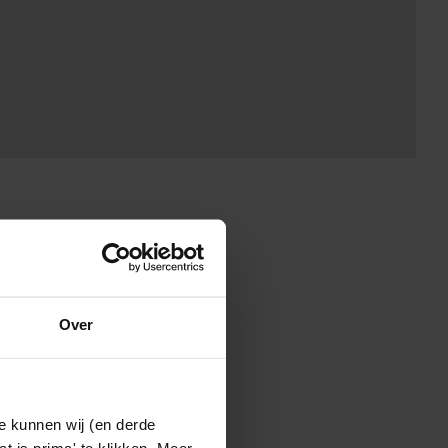
Over
e kunnen wij (en derde
t is prima' te klikken. Meer