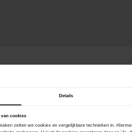
Details
 van cookies
aken zetten we cookies en vergelijkbare technieken in. Hierme
website analyseren. U kunt de cookies accepteren door op 'Ja, da