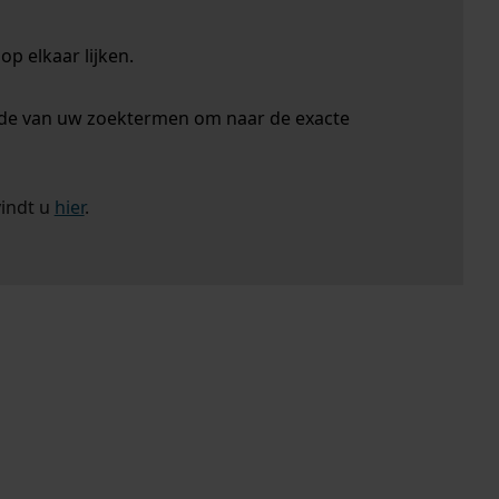
p elkaar lijken.
nde van uw zoektermen om naar de exacte
vindt u
hier
.