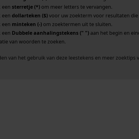
k een
sterretje (*)
om meer letters te vervangen.
k een
dollarteken ($)
voor uw zoekterm voor resultaten die o
k een
minteken (-)
om zoektermen uit te sluiten.
k een
Dubbele aanhalingstekens (" ")
aan het begin en ei
tie van woorden te zoeken.
en van het gebruik van deze leestekens en meer zoektips 