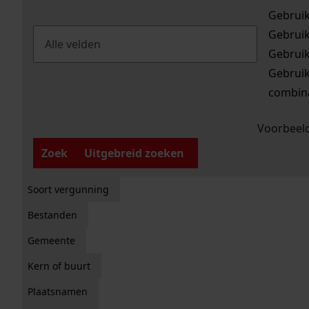
Gebrui
Gebrui
Gebrui
Gebrui
combina
Voorbeeld
Zoek
Uitgebreid zoeken
Soort vergunning
Bestanden
Gemeente
Kern of buurt
Plaatsnamen