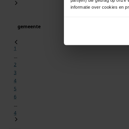
informatie over cookies en p
gemeente
1
...
2
3
4
5
6
...
4