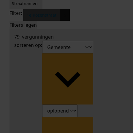
Straatnamen
Filter:
x
1e Rozenstraat
Filters legen
79
vergunningen
sorteren op: