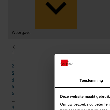
Weergave:
1
...
2
3
4
Toestemming
5
6
Deze website maakt gebruik
...
Om uw bezoek nog beter te m
4
partijen) uw gedrag op onze 