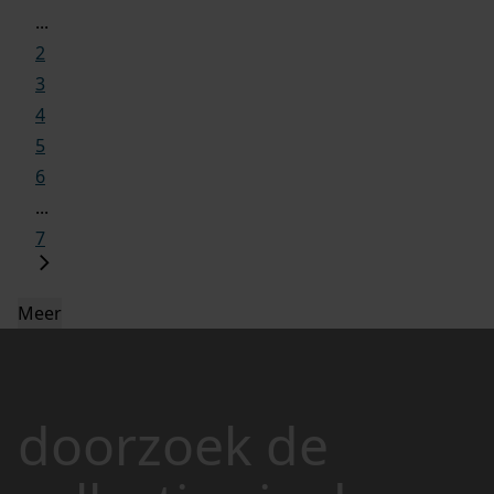
...
2
3
4
5
6
...
7
Meer
doorzoek de