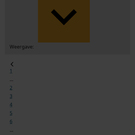
Weergave:
1
...
2
3
4
5
6
...