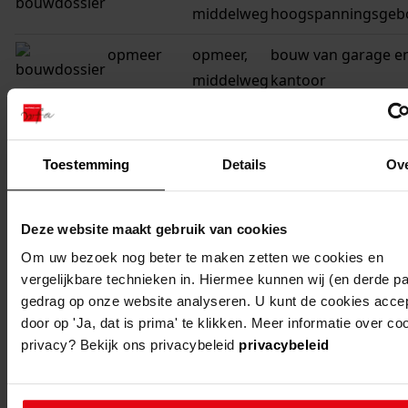
middelweg
hoogspanningsgeb
opmeer
opmeer,
bouw van garage e
middelweg
kantoor
opmeer
opmeer,
bouw van een woon
middelweg
Toestemming
Details
Ov
opmeer
opmeer,
bouw van een woon
middelweg
Deze website maakt gebruik van cookies
opmeer
opmeer,
bouw van een woon
Om uw bezoek nog beter te maken zetten we cookies en
middelweg
vergelijkbare technieken in. Hiermee kunnen wij (en derde pa
gedrag op onze website analyseren. U kunt de cookies acce
opmeer
opmeer,
bouw van een
door op 'Ja, dat is prima' te klikken. Meer informatie over co
middelweg
landbouwschuur
privacy? Bekijk ons privacybeleid
privacybeleid
a 25