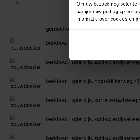
Om uw bezoek nog beter te m
partijen) uw gedrag op onze 
informatie over cookies en p
gemeente
adres
berkhout
spierdijk, spierdijkerweg 90
berkhout
spierdijk, zuid-spierdijkerwe
berkhout
spierdijk, noorddijkerweg 73
berkhout
spierdijk, korte verlaatsweg 
berkhout
spierdijk, zuid-spierdijkerwe
berkhout
spierdijk, zuid-spierdijkerwe