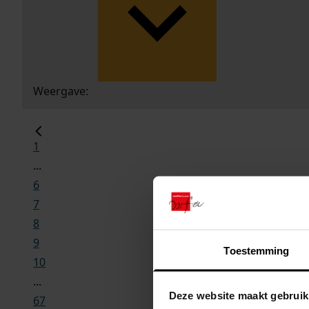
Weergave:
1
...
6
7
8
9
Toestemming
10
...
Deze website maakt gebruik
67