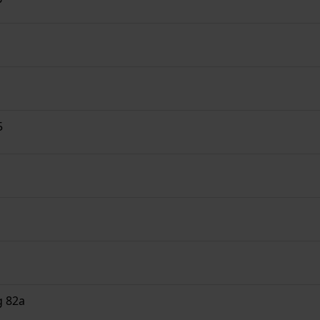
5
g 82a