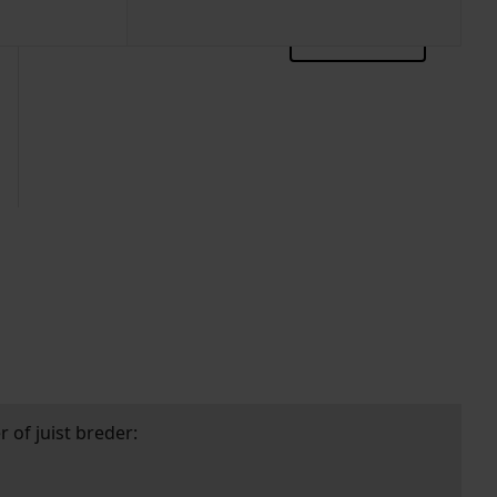
zoektips
 of juist breder: