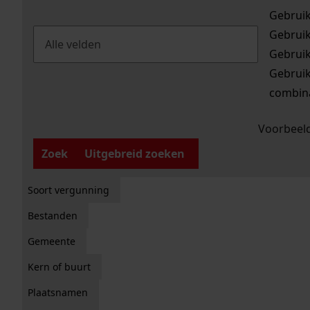
Gebrui
Gebrui
Gebrui
Gebrui
combina
Voorbeeld
Zoek
Uitgebreid zoeken
Soort vergunning
Bestanden
Gemeente
Kern of buurt
Plaatsnamen