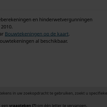
n
tieberekeningen en hinderwetvergunningen
 2010.
aar
Bouwtekeningen op de kaart
.
bouwtekeningen al beschikbaar.
tekens in uw zoekopdracht te gebruiken, zoekt u specifieker
k een
vraagteken (?)
om één letter te vervangen.