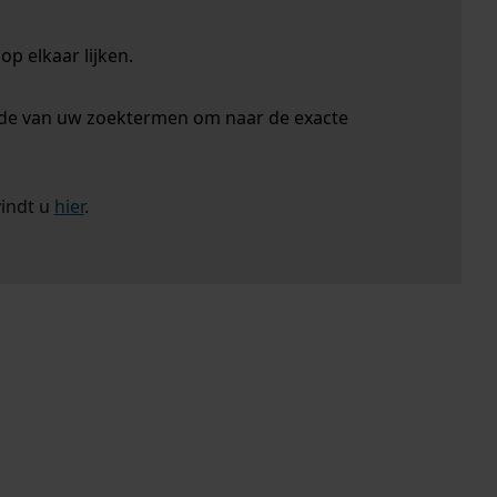
p elkaar lijken.
nde van uw zoektermen om naar de exacte
vindt u
hier
.