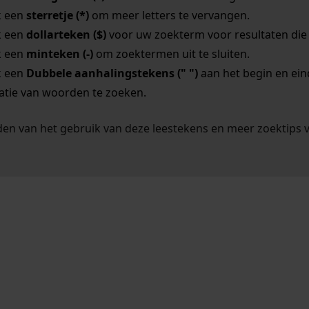
k een
sterretje (*)
om meer letters te vervangen.
k een
dollarteken ($)
voor uw zoekterm voor resultaten die o
k een
minteken (-)
om zoektermen uit te sluiten.
k een
Dubbele aanhalingstekens (" ")
aan het begin en ei
tie van woorden te zoeken.
en van het gebruik van deze leestekens en meer zoektips 