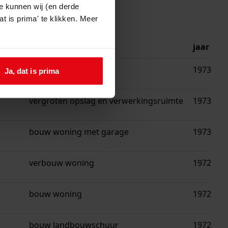
e kunnen wij (en derde
t is prima' te klikken. Meer
beschrijving
jaar
vergroten veestalling
1973
Ja, dat is prima
vergroten opslag en verwerkingsruimte
1973
bouw woning met garage
1973
verbouw woning
1972
bouw woning
1972
bouw landbouwschuur
1972