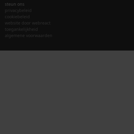
steun ons
privacybeleid
cookiebeleid
website door webreact
toegankelijkheid
algemene voorwaarden