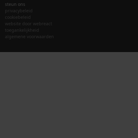
steun ons
privacybeleid
cookiebeleid
website door webreact
toegankelijkheid
algemene voorwaarden