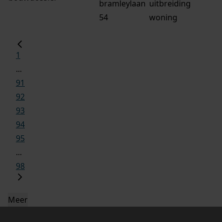
bramleylaan
uitbreiding
54
woning
1
...
91
92
93
94
95
...
98
Meer