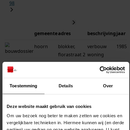
98
gemeente
adres
beschrijving
jaar
hoorn
blokker,
verbouw
1985
florastraat 2
woning
hoorn
blokker,
bouw 3
1984
ermgardlaan
dakkapellen
7
Toestemming
Details
Over
hoorn
blokker,
vergroten
1985
coxlaan 52
woning
Deze website maakt gebruik van cookies
Om uw bezoek nog beter te maken zetten we cookies en
hoorn
blokker,
verbouw
1991
vergelijkbare technieken in. Hiermee kunnen wij (en derde
coxlaan 50
woning
partijen) uw gedrag op onze website analyseren. U kunt