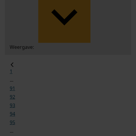
Weergave:
1
...
91
92
93
94
95
...