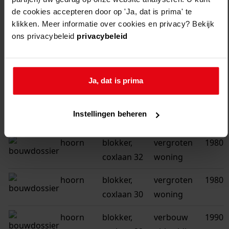
de cookies accepteren door op 'Ja, dat is prima' te
hoorn
blokker,
verbouw
1985
klikken. Meer informatie over cookies en privacy? Bekijk
coxlaan 50
uitbreiding
ons privacybeleid
privacybeleid
woning
hoorn
blokker,
vergroten
1981
Ja, dat is prima
coxlaan 48
woning
hoorn
blokker,
vergroten
1980
Instellingen beheren
coxlaan 34
woning
hoorn
blokker,
vergroten
1980
coxlaan 32
woning
hoorn
blokker,
vergroten
1980
coxlaan 30
woning
hoorn
blokker,
verbouw
1990