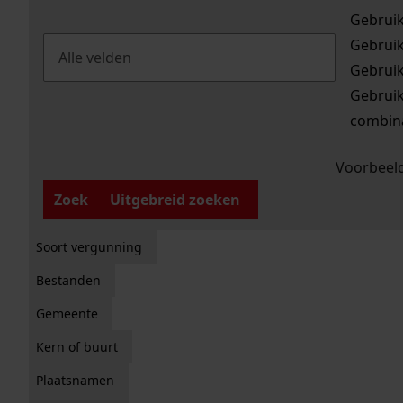
Gebrui
Gebrui
Gebrui
Gebrui
combina
Voorbeeld
Zoek
Uitgebreid zoeken
Soort vergunning
Bestanden
Gemeente
Kern of buurt
Plaatsnamen