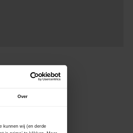
Over
e kunnen wij (en derde
t is prima' te klikken. Meer