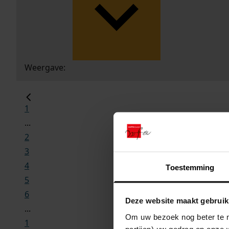
Weergave:
1
...
2
3
4
Toestemming
5
6
Deze website maakt gebruik
...
Om uw bezoek nog beter te m
1
partijen) uw gedrag op onze 