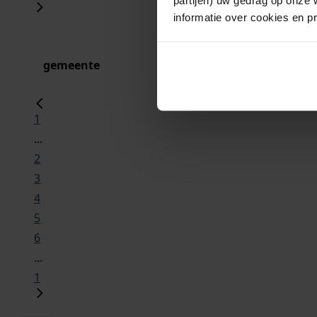
informatie over cookies en p
gemeente
1
...
2
3
4
5
6
...
1