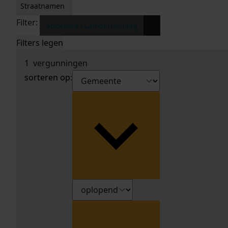
Straatnamen
Filter:
x
Abbekerk / Lambertschaag
Filters legen
1
vergunningen
sorteren op: