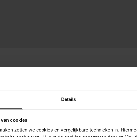
Details
 van cookies
aken zetten we cookies en vergelijkbare technieken in. Hierme
website analyseren. U kunt de cookies accepteren door op 'Ja, da