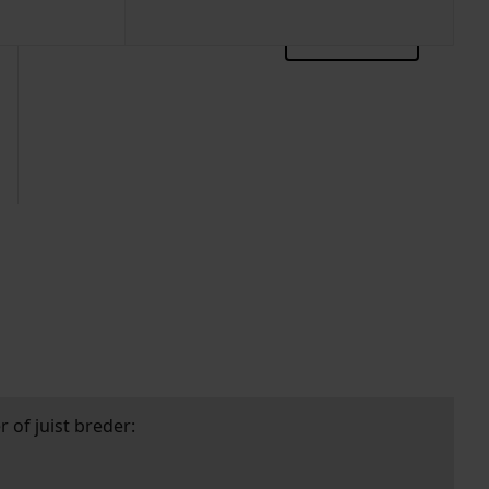
zoektips
 of juist breder: