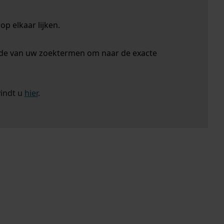
p elkaar lijken.
nde van uw zoektermen om naar de exacte
vindt u
hier
.