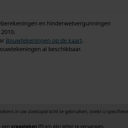
n
tieberekeningen en hinderwetvergunningen
 2010.
aar
Bouwtekeningen op de kaart
.
bouwtekeningen al beschikbaar.
tekens in uw zoekopdracht te gebruiken, zoekt u specifieker
k een
vraagteken (?)
om één letter te vervangen.