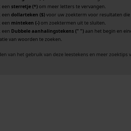
k een
sterretje (*)
om meer letters te vervangen.
k een
dollarteken ($)
voor uw zoekterm voor resultaten die o
k een
minteken (-)
om zoektermen uit te sluiten.
k een
Dubbele aanhalingstekens (" ")
aan het begin en ei
tie van woorden te zoeken.
en van het gebruik van deze leestekens en meer zoektips 