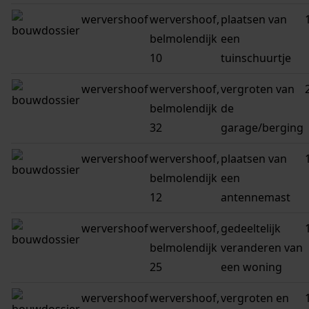
wervershoof
wervershoof,
plaatsen van
belmolendijk
een
10
tuinschuurtje
wervershoof
wervershoof,
vergroten van
belmolendijk
de
32
garage/berging
wervershoof
wervershoof,
plaatsen van
belmolendijk
een
12
antennemast
wervershoof
wervershoof,
gedeeltelijk
belmolendijk
veranderen van
25
een woning
wervershoof
wervershoof,
vergroten en