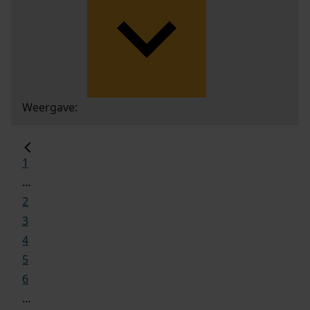
Weergave:
1
...
2
3
4
5
6
...