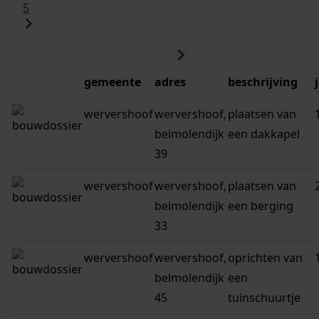
5
gemeente
adres
beschrijving
wervershoof
wervershoof,
plaatsen van
belmolendijk
een dakkapel
39
wervershoof
wervershoof,
plaatsen van
belmolendijk
een berging
33
wervershoof
wervershoof,
oprichten van
belmolendijk
een
45
tuinschuurtje