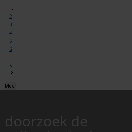
...
2
3
4
5
6
...
5
Meer
doorzoek de