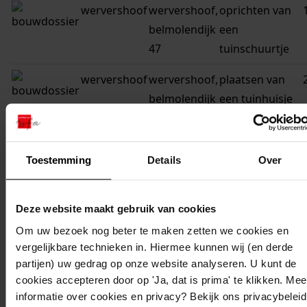
wervershoof
wervershoof,
oprichten van
belmolendijk
een
47
tuinschuurtje
wervershoof
wervershoof,
plaatsen van
belmolendijk
een tuinhuisje
26
wervershoof
wervershoof,
plaatsen van
Toestemming
Details
Over
belmolendijk
een tuinhuisje
27
Deze website maakt gebruik van cookies
wervershoof
wervershoof,
oprichten van
Om uw bezoek nog beter te maken zetten we cookies en
belmolendijk
een tuinhuisje
vergelijkbare technieken in. Hiermee kunnen wij (en derde
22
partijen) uw gedrag op onze website analyseren. U kunt de
cookies accepteren door op 'Ja, dat is prima' te klikken. Mee
wervershoof
wervershoof,
plaatsen van
informatie over cookies en privacy? Bekijk ons privacybeleid
belmolendijk
een