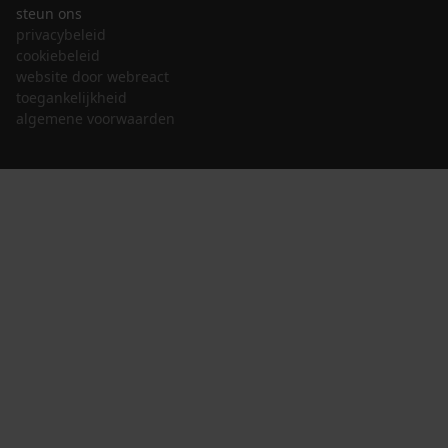
steun ons
privacybeleid
cookiebeleid
website door webreact
toegankelijkheid
algemene voorwaarden