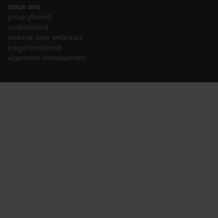
steun ons
privacybeleid
cookiebeleid
website door webreact
toegankelijkheid
algemene voorwaarden