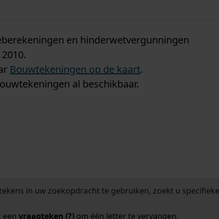
n
tieberekeningen en hinderwetvergunningen
 2010.
aar
Bouwtekeningen op de kaart
.
bouwtekeningen al beschikbaar.
tekens in uw zoekopdracht te gebruiken, zoekt u specifieker
k een
vraagteken (?)
om één letter te vervangen.