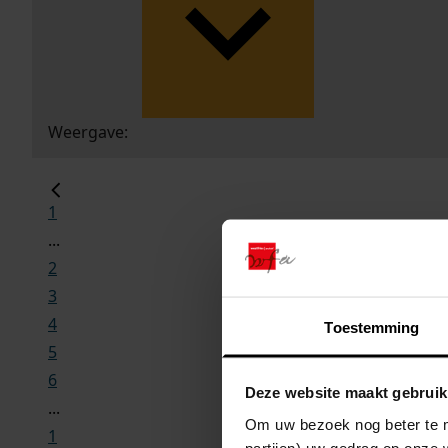
Weergave:
1
...
2
3
4
Toestemming
5
6
Deze website maakt gebruik
...
Om uw bezoek nog beter te m
1
partijen) uw gedrag op onze 