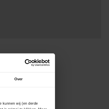
Over
e kunnen wij (en derde
t is prima' te klikken. Meer