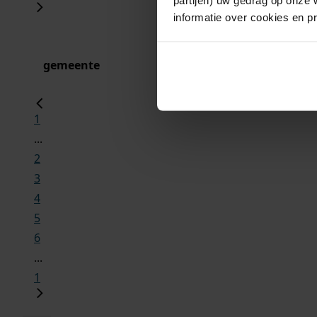
informatie over cookies en p
gemeente
1
...
2
3
4
5
6
...
1