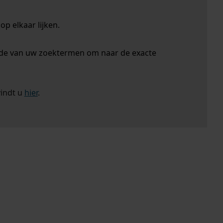
p elkaar lijken.
nde van uw zoektermen om naar de exacte
vindt u
hier
.