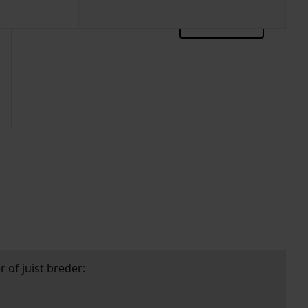
zoektips
 of juist breder: