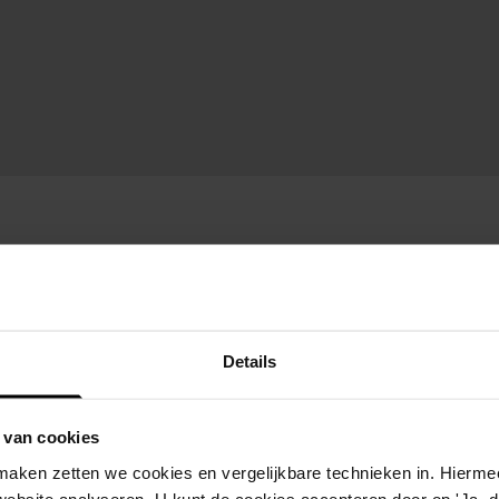
Details
 van cookies
aken zetten we cookies en vergelijkbare technieken in. Hierme
website analyseren. U kunt de cookies accepteren door op 'Ja, da