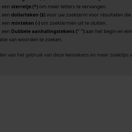
k een
sterretje (*)
om meer letters te vervangen.
k een
dollarteken ($)
voor uw zoekterm voor resultaten die o
k een
minteken (-)
om zoektermen uit te sluiten.
k een
Dubbele aanhalingstekens (" ")
aan het begin en ei
tie van woorden te zoeken.
en van het gebruik van deze leestekens en meer zoektips 