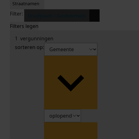
Straatnamen
Filter:
x
Druijfplaats / Zandvoortwijk
Filters legen
1
vergunningen
sorteren op: