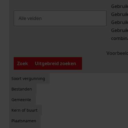
Gebrui
Gebrui
Gebrui
Gebrui
combina
Voorbeeld
Zoek
Uitgebreid zoeken
Soort vergunning
Bestanden
Gemeente
Kern of buurt
Plaatsnamen