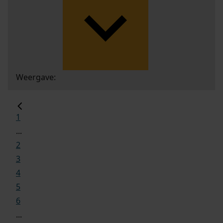
Weergave:
1
...
2
3
4
5
6
...