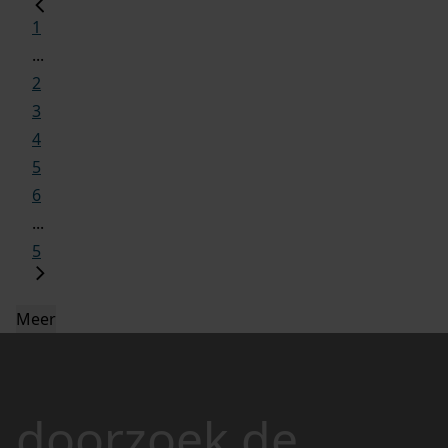
1
...
2
3
4
5
6
...
5
Meer
doorzoek de