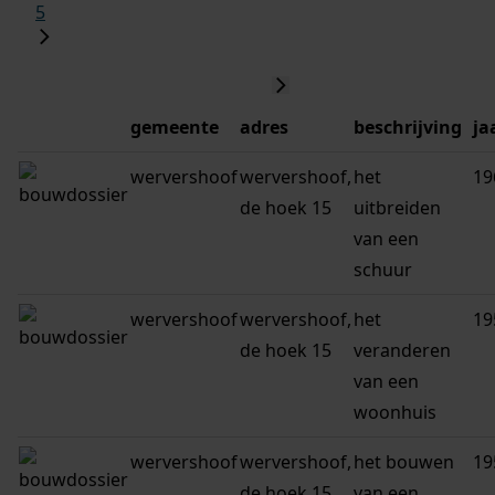
5
gemeente
adres
beschrijving
ja
wervershoof
wervershoof,
het
19
de hoek 15
uitbreiden
van een
schuur
wervershoof
wervershoof,
het
19
de hoek 15
veranderen
van een
woonhuis
wervershoof
wervershoof,
het bouwen
19
de hoek 15
van een