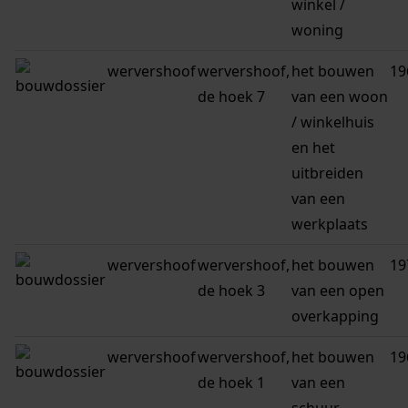
winkel /
woning
wervershoof
wervershoof,
het bouwen
19
de hoek 7
van een woon
/ winkelhuis
en het
uitbreiden
van een
werkplaats
wervershoof
wervershoof,
het bouwen
19
de hoek 3
van een open
overkapping
wervershoof
wervershoof,
het bouwen
19
de hoek 1
van een