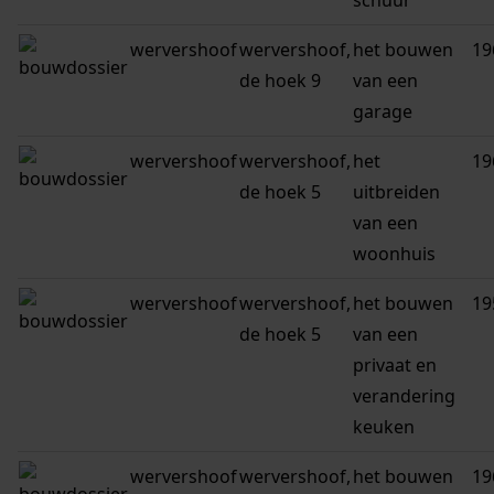
schuur
wervershoof
wervershoof,
het bouwen
19
de hoek 9
van een
garage
wervershoof
wervershoof,
het
19
de hoek 5
uitbreiden
van een
woonhuis
wervershoof
wervershoof,
het bouwen
19
de hoek 5
van een
privaat en
verandering
keuken
wervershoof
wervershoof,
het bouwen
19