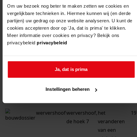
van een
Om uw bezoek nog beter te maken zetten we cookies en
garage
vergelijkbare technieken in. Hiermee kunnen wij (en derde
partijen) uw gedrag op onze website analyseren. U kunt de
wervershoof
wervershoof,
het
19
cookies accepteren door op 'Ja, dat is prima' te klikken.
de hoek 9
verbouwen
Meer informatie over cookies en privacy? Bekijk ons
van een
privacybeleid
privacybeleid
woning
wervershoof
wervershoof,
het
19
Ja, dat is prima
de hoek 9
verbouwen
van een
Instellingen beheren
winkel /
woonhuis
wervershoof
wervershoof,
het
19
de hoek 7
veranderen
van een