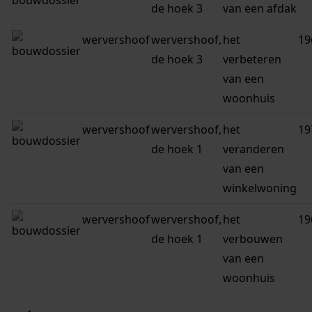
de hoek 3
van een afdak
wervershoof
wervershoof,
het
19
de hoek 3
verbeteren
van een
woonhuis
wervershoof
wervershoof,
het
19
de hoek 1
veranderen
van een
winkelwoning
wervershoof
wervershoof,
het
19
de hoek 1
verbouwen
van een
woonhuis