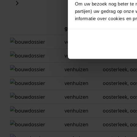
Om uw bezoek nog beter te m
partijen) uw gedrag op onze 
informatie over cookies en p
gemeente
adres
venhuizen
oosterleek, oo
venhuizen
oosterleek, oo
venhuizen
oosterleek, oo
venhuizen
oosterleek, oo
venhuizen
oosterleek, oo
venhuizen
oosterleek, oo
venhuizen
oosterleek, oo