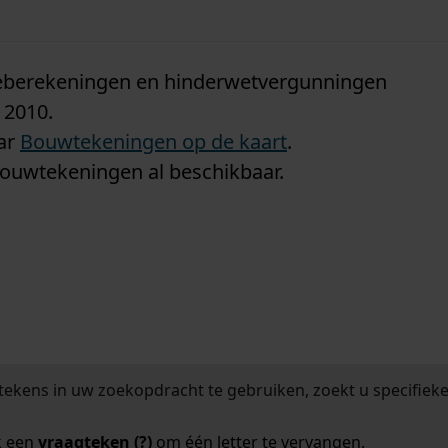
n
tieberekeningen en hinderwetvergunningen
 2010.
aar
Bouwtekeningen op de kaart
.
bouwtekeningen al beschikbaar.
tekens in uw zoekopdracht te gebruiken, zoekt u specifieker
k een
vraagteken (?)
om één letter te vervangen.