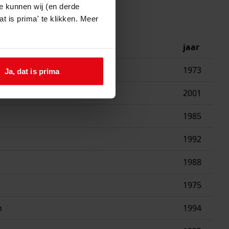
e kunnen wij (en derde
t is prima' te klikken. Meer
jaar
1973
Ja, dat is prima
2001
1985
1992
1988
1975
n
1994