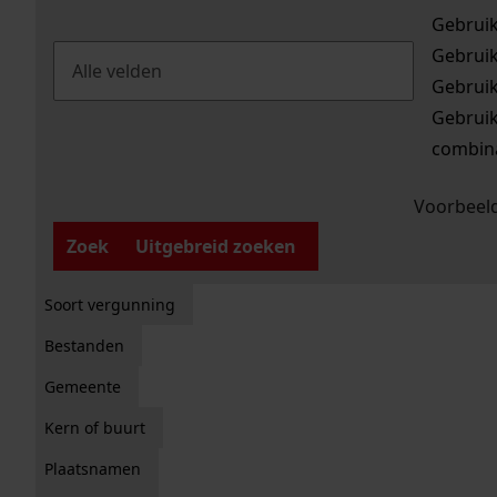
Gebrui
Gebrui
Gebrui
Gebrui
combina
Voorbeeld
Zoek
Uitgebreid zoeken
Soort vergunning
Bestanden
Gemeente
Kern of buurt
Plaatsnamen