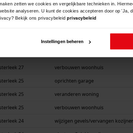
aken zetten we cookies en vergelijkbare technieken in. Hierme
website analyseren. U kunt de cookies accepteren door op 'Ja, da
rivacy? Bekijk ons privacybeleid
privacybeleid
beschrijving
sterleek 28
verbouwen woonhuis
Instellingen beheren
sterleek 27
verbouwen woning
sterleek 27
verbouwen woonhuis
sterleek 25
oprichten garage
sterleek 25
veranderen woning
sterleek 25
verbouwen woonhuis
sterleek 24
wijzigen gevels/vervangen kozijne