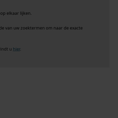
p elkaar lijken.
nde van uw zoektermen om naar de exacte
vindt u
hier
.