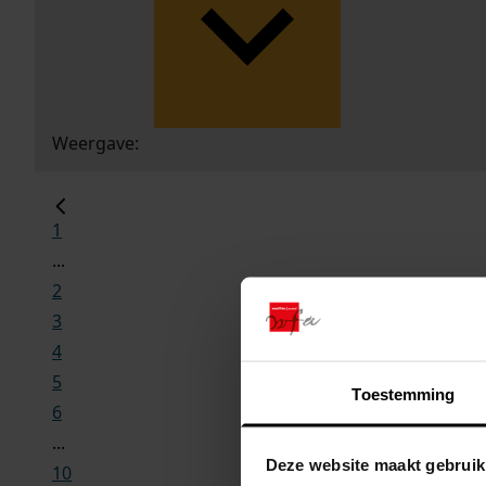
Weergave:
1
...
2
3
4
5
Toestemming
6
...
Deze website maakt gebruik
10