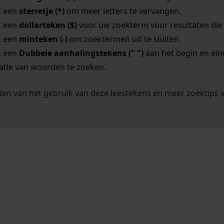
k een
sterretje (*)
om meer letters te vervangen.
k een
dollarteken ($)
voor uw zoekterm voor resultaten die o
k een
minteken (-)
om zoektermen uit te sluiten.
k een
Dubbele aanhalingstekens (" ")
aan het begin en ei
tie van woorden te zoeken.
en van het gebruik van deze leestekens en meer zoektips 