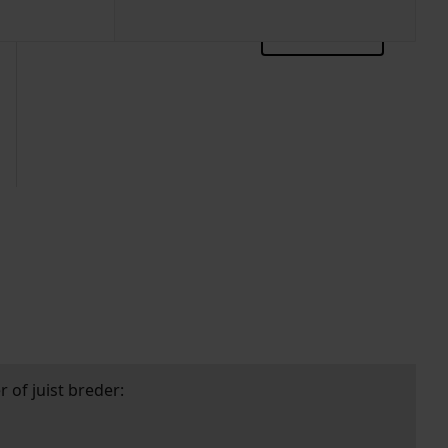
zoektips
 of juist breder: