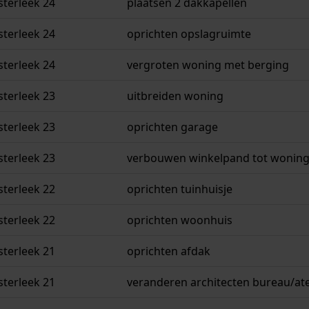
sterleek 24
plaatsen 2 dakkapellen
sterleek 24
oprichten opslagruimte
sterleek 24
vergroten woning met berging
sterleek 23
uitbreiden woning
sterleek 23
oprichten garage
sterleek 23
verbouwen winkelpand tot wonin
sterleek 22
oprichten tuinhuisje
sterleek 22
oprichten woonhuis
sterleek 21
oprichten afdak
sterleek 21
veranderen architecten bureau/at